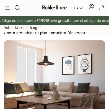
Cuenta
Car
ES
Buscar
código de descuento FREE26
Envío gratuito con el código de desc
Roble Store
Blog
Cómo amueblar tu piso completo fácilmente
o
Aparadores
Consola
Armarios
Mesitas de 
Percheros
Muebles auxi