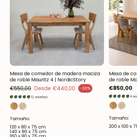
Mesa de comedor de madera maciza
Mesa de c
de roble Mauritz 4 | NordicStory
de roble Ma
Precio regular
Precio
€850,00
€550,00
Desde €440,00
-20%
cio de venta
regular
4 re
12 reseñas
Tamaño:
Tamaño:
200 x 100 x 
120 x 80 x 75 cm.
140 x 90 x 75 cm.
160 x 90 x 75 cm.