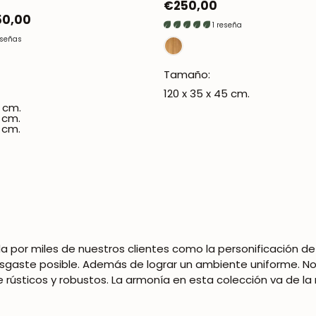
y
Precio
€250,00
50,00
regular
1 reseña
eseñas
Tamaño:
120 x 35 x 45 cm.
5 cm.
5 cm.
5 cm.
da por miles de nuestros clientes como la personificación d
 desgaste posible. Además de
lograr un ambiente uniforme. N
e rústicos y robustos. La armonía en esta colección va de la