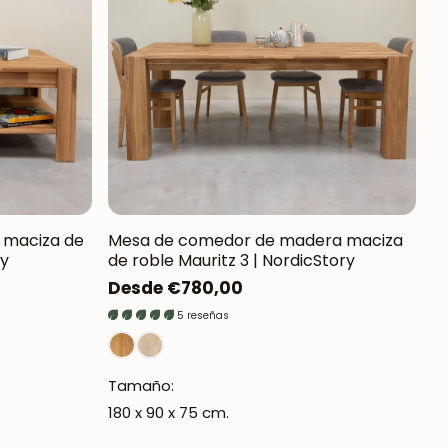
 maciza de
Mesa de comedor de madera maciza
ry
de roble Mauritz 3 | NordicStory
Precio
Desde €780,00
regular
5 reseñas
Tamaño:
180 x 90 x 75 cm.