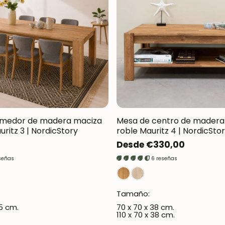
Oxford NordicStory
Mauritz NordicStory
Milan NordicStory
Moritz NordicStory
Regal NordicStory
Runa NordicStory
omedor de madera maciza
Mesa de centro de madera
uritz 3 | NordicStory
roble Mauritz 4 | NordicSto
Mozaik LoftStory
Precio
Desde €330,00
regular
Montenegro LoftStory
señas
6 reseñas
Tamaño:
75 cm.
70 x 70 x 38 cm.
110 x 70 x 38 cm.