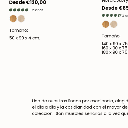
NordicStor
Precio
Desde €120,00
Precio
Desde €6
regular
3 reseñas
regular
13 r
Tamaño:
Tamaño:
50 x 90 x 4 cm.
140 x 90 x 7
160 x 90 x 7
180 x 90 x 7
Una de nuestras líneas por excelencia, elegi
el día a día y la cotidianidad con el mayor
colección.
Son muebles sencillos a la vez qu