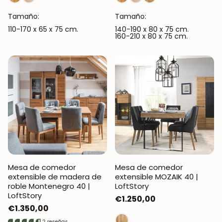
Tamaño:
Tamaño:
110-170 x 65 x 75 cm.
140-190 x 80 x 75 cm.
160-210 x 80 x 75 cm.
Mesa de comedor
Mesa de comedor
extensible de madera de
extensible MOZAIK 40 |
roble Montenegro 40 |
LoftStory
LoftStory
Precio
€1.250,00
Precio
€1.350,00
regular
regular
2 reseñas