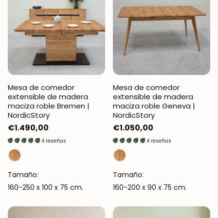
Mesa de comedor
Mesa de comedor
extensible de madera
extensible de madera
maciza roble Bremen |
maciza roble Geneva |
NordicStory
NordicStory
Precio
€1.490,00
Precio
€1.050,00
regular
regular
4 reseñas
4 reseñas
Tamaño:
Tamaño:
160-250 x 100 x 75 cm.
160-200 x 90 x 75 cm.