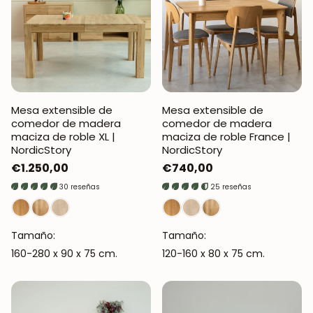
Mesa extensible de
Mesa extensible de
comedor de madera
comedor de madera
maciza de roble XL |
maciza de roble France |
NordicStory
NordicStory
Precio
€1.250,00
Precio
€740,00
regular
regular
30 reseñas
25 reseñas
Tamaño:
Tamaño:
160-280 x 90 x 75 cm.
120-160 x 80 x 75 cm.