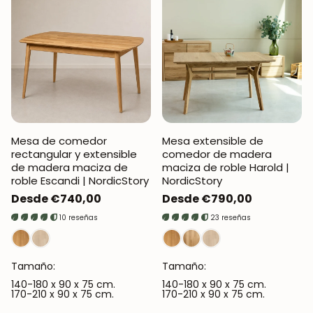
Mesa de comedor
Mesa extensible de
rectangular y extensible
comedor de madera
de madera maciza de
maciza de roble Harold |
roble Escandi | NordicStory
NordicStory
Precio
Desde €740,00
Precio
Desde €790,00
regular
regular
10 reseñas
23 reseñas
Tamaño:
Tamaño:
140-180 x 90 x 75 cm.
140-180 x 90 x 75 cm.
170-210 x 90 x 75 cm.
170-210 x 90 x 75 cm.