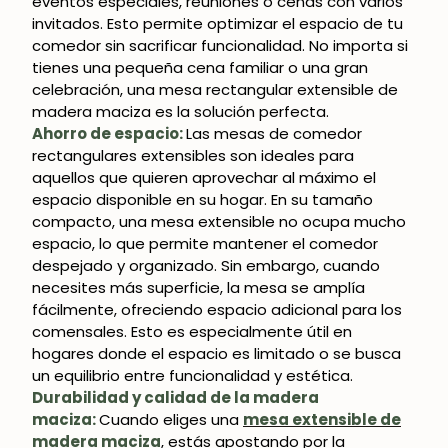
eventos especiales, reuniones o cenas con varios
invitados. Esto permite optimizar el espacio de tu
comedor sin sacrificar funcionalidad. No importa si
¡SE PARTE DE NUESTRA
tienes una pequeña cena familiar o una gran
COMUNIDAD!
celebración, una mesa rectangular extensible de
madera maciza es la solución perfecta.
Suscríbete y consigue un 5% de descuento
Ahorro de espacio:
Las mesas de comedor
en tu primera compra.
rectangulares extensibles son ideales para
aquellos que quieren aprovechar al máximo el
espacio disponible en su hogar. En su tamaño
compacto, una mesa extensible no ocupa mucho
espacio, lo que permite mantener el comedor
SUSCRIBIRME
despejado y organizado. Sin embargo, cuando
necesites más superficie, la mesa se amplía
fácilmente, ofreciendo espacio adicional para los
comensales. Esto es especialmente útil en
hogares donde el espacio es limitado o se busca
un equilibrio entre funcionalidad y estética.
Durabilidad y calidad de la madera
maciza:
Cuando eliges una
mesa extensible de
madera maciza
, estás apostando por la