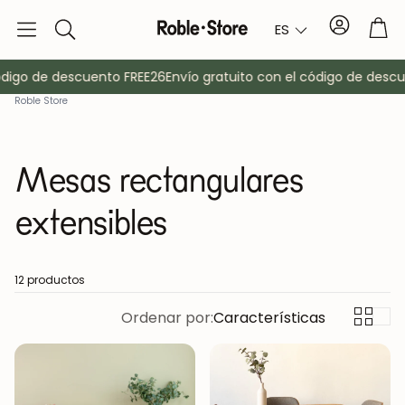
Cuenta
Car
ES
Buscar
go de descuento FREE26
Envío gratuito con el código de descuen
Roble Store
Mesas rectangulares
extensibles
o
Aparadores
Consola
12 productos
Ordenar por:
Características
Armarios
Mesitas de 
Percheros
Muebles auxi