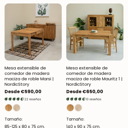
Mesa extensible de
Mesa extensible de
comedor de madera
comedor de madera
maciza de roble Marsi |
maciza de roble Mauritz 1 |
NordicStory
NordicStory
Precio
Desde €590,00
Precio
Desde €650,00
regular
regular
22 reseñas
13 reseñas
Tamaño:
Tamaño:
85-125 x 80 x 75 cm.
140 x 90 x 75 cm.