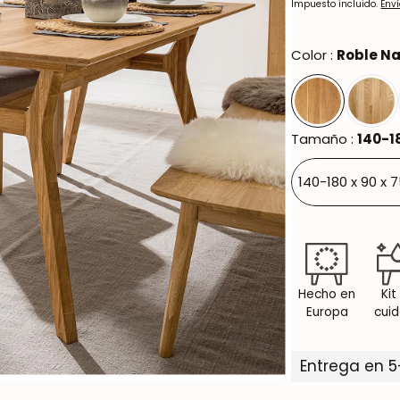
regular
Impuesto incluido.
Env
Oxford NordicStory
Mauritz NordicStory
Color :
Roble Na
Milan NordicStory
Moritz NordicStory
Tamaño :
140-18
Regal NordicStory
140-180 x 90 x 
Runa NordicStory
Mozaik LoftStory
Montenegro LoftStory
Hecho en
Kit
Europa
cui
Entrega en 