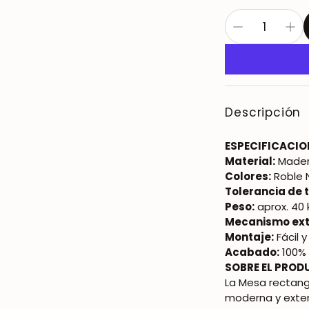
Descripción
ESPECIFICACIO
Material:
Mader
Colores:
Roble N
Tolerancia de
Peso:
aprox. 40 
Mecanismo ext
Montaje:
Fácil 
Acabado:
100% 
SOBRE EL PROD
La Mesa rectan
moderna y extens