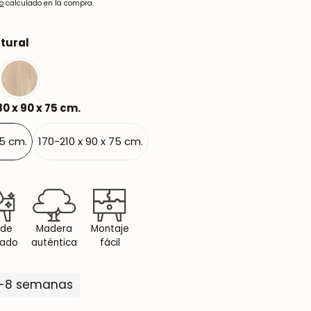
ío
calculado en la compra.
tural
0 x 90 x 75 cm.
75 cm.
170-210 x 90 x 75 cm.
 de
Madera
Montaje
dado
auténtica
fácil
5-8 semanas