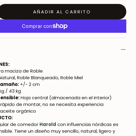
AÑADIR AL CARRITO
NES:
a maciza de Roble
atural, Roble Blanqueado, Roble Miel
 tamaño:
+/- 2 cm
kg / 43 kg
ensible:
Hoja central (almacenada en el interior)
y rápido de montar, no se necesita experiencia
aceite orgánico
UCTO:
gular de comedor
Harold
con influencias nórdicas es
ible. Tiene un diseño muy sencillo, natural, ligero y