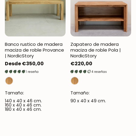
Banco rustico de madera
Zapatero de madera
maciza de roble Provance
maciza de roble Pola |
| NordicStory
NordicStory
Precio
Desde €350,00
Precio
€220,00
regular
regular
1 reseña
4 reseñas
Tamaño:
Tamaño:
140 x 40 x 46 cm.
90 x 40 x 49 cm.
160 x 40 x 46 cm.
180 x 40 x 46 cm.