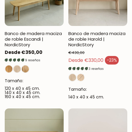
Banco de madera maciza
Banco de madera maciza
de roble Escandi |
de roble Harold |
NordicStory
NordicStory
Precio
Desde €350,00
€430,00
regular
Precio regular
Desde €330,00
-23%
9 reseñas
Precio de venta
3 reseñas
Tamaño:
120 x 40 x 45 cm.
Tamaño:
140 x 40 x 45 cm.
160 x 40 x 45 cm.
140 x 40 x 45 cm.