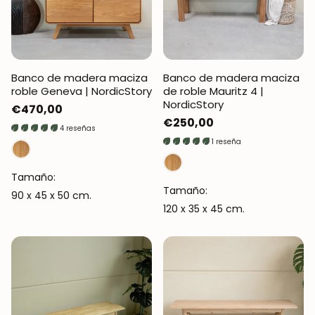
Banco de madera maciza
Banco de madera maciza
roble Geneva | NordicStory
de roble Mauritz 4 |
NordicStory
Precio
€470,00
Precio
€250,00
regular
4 reseñas
regular
1 reseña
Tamaño:
Tamaño:
90 x 45 x 50 cm.
120 x 35 x 45 cm.