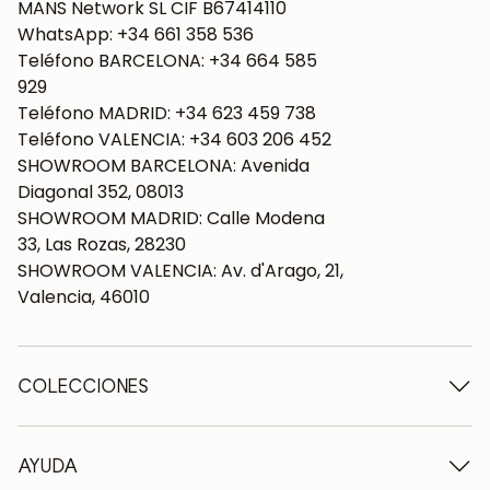
MANS Network SL CIF B67414110
WhatsApp: +34 661 358 536
Teléfono BARCELONA: +34 664 585
929
Teléfono MADRID: +34 623 459 738
Teléfono VALENCIA: +34 603 206 452
SHOWROOM BARCELONA: Avenida
Diagonal 352, 08013
SHOWROOM MADRID: Calle Modena
33, Las Rozas, 28230
SHOWROOM VALENCIA: Av. d'Arago, 21,
Valencia, 46010
COLECCIONES
Mesas de madera
Mesas de comedor
AYUDA
Mesas extensibles