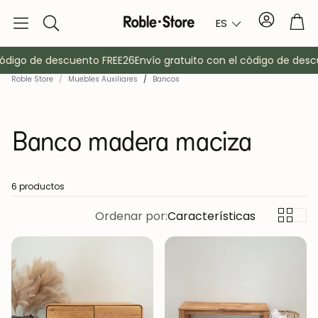
Cuenta
Car
ES
Buscar
ódigo de descuento FREE26
Envío gratuito con el código de descu
Roble Store
/
Muebles Auxiliares
/
Bancos
Banco madera maciza
6 productos
o
Aparadores
Ordenar por:
Características
Consola
Armarios
Mesitas de 
Percheros
Muebles auxi