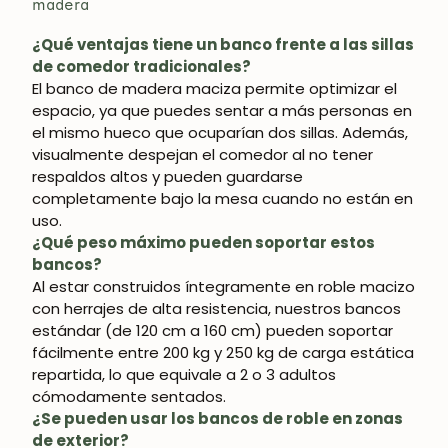
madera
¿Qué ventajas tiene un banco frente a las sillas
de comedor tradicionales?
El banco de madera maciza permite optimizar el
espacio, ya que puedes sentar a más personas en
el mismo hueco que ocuparían dos sillas. Además,
¡SE PARTE DE NUESTRA
visualmente despejan el comedor al no tener
respaldos altos y pueden guardarse
COMUNIDAD!
completamente bajo la mesa cuando no están en
uso.
Suscríbete y consigue un 5% de descuento
¿Qué peso máximo pueden soportar estos
en tu primera compra.
bancos?
Al estar construidos íntegramente en roble macizo
con herrajes de alta resistencia, nuestros bancos
estándar (de 120 cm a 160 cm) pueden soportar
fácilmente entre 200 kg y 250 kg de carga estática
SUSCRIBIRME
repartida, lo que equivale a 2 o 3 adultos
cómodamente sentados.
¿Se pueden usar los bancos de roble en zonas
de exterior?