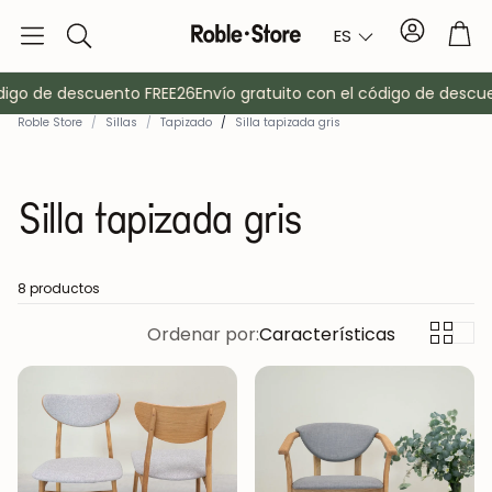
Cuenta
Car
ES
Buscar
igo de descuento FREE26
Envío gratuito con el código de descuen
Roble Store
/
Sillas
/
Tapizado
/
Silla tapizada gris
Silla tapizada gris
8 productos
o
Aparadores
Ordenar por:
Características
Consola
Armarios
Mesitas de 
Percheros
Muebles auxi