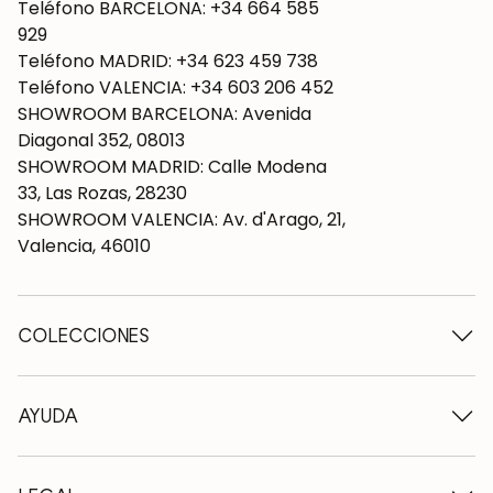
Teléfono BARCELONA: +34 664 585
929
Teléfono MADRID: +34 623 459 738
Teléfono VALENCIA: +34 603 206 452
SHOWROOM BARCELONA: Avenida
Diagonal 352, 08013
SHOWROOM MADRID: Calle Modena
33, Las Rozas, 28230
SHOWROOM VALENCIA: Av. d'Arago, 21,
Valencia, 46010
COLECCIONES
Mesas de madera
Mesas de comedor
AYUDA
Mesas extensibles
Sillas de madera
Quiénes somos
Muebles tv de madera
Condiciones de contratación