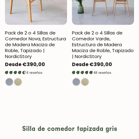
Pack de 2 o 4 Sillas de
Pack de 2 o 4 Sillas de
Comedor Nova, Estructura
Comedor Varde,
de Madera Maciza de
Estructura de Madera
Roble, Tapizado |
Maciza de Roble, Tapizado
NordicStory
| NordicStory
Precio
Desde €390,00
Precio
Desde €390,00
regular
regular
8 reseñas
48 reseñas
Silla de comedor tapizada gris