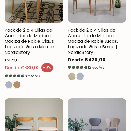
Pack de 2 o 4 Sillas de
Pack de 2 o 4 Sillas de
Comedor de Madera
Comedor de Madera
Maciza de Roble Claus,
Maciza de Roble Lucas,
tapizado Gris o Marron |
tapizado Gris o Beige |
NordicStory
NordicStory
Precio
Desde €420,00
€420,00
Precio regular
regular
Desde €380,00
-9%
12 reseñas
Precio de venta
8 reseñas