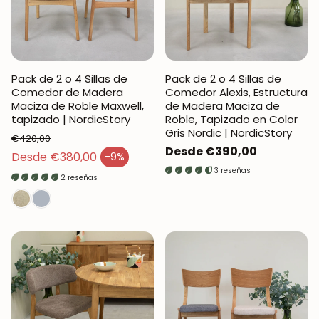
Pack de 2 o 4 Sillas de
Pack de 2 o 4 Sillas de
Comedor de Madera
Comedor Alexis, Estructura
Maciza de Roble Maxwell,
de Madera Maciza de
tapizado | NordicStory
Roble, Tapizado en Color
Gris Nordic | NordicStory
€420,00
Precio
Desde €390,00
Precio regular
Desde €380,00
-9%
Precio de venta
regular
3 reseñas
2 reseñas