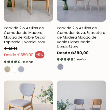
Pack de 2 o 4 Sillas de
Pack de 2 o 4 Sillas de
Comedor de Madera
Comedor Nova, Estructura
Maciza de Roble Oscar,
de Madera Maciza de
tapizado | NordicStory
Roble Blanqueado |
NordicStory
€420,00
Precio
Desde €390,00
Precio regular
Desde €380,00
-9%
Precio de venta
regular
2 reseñas
3 reseñas