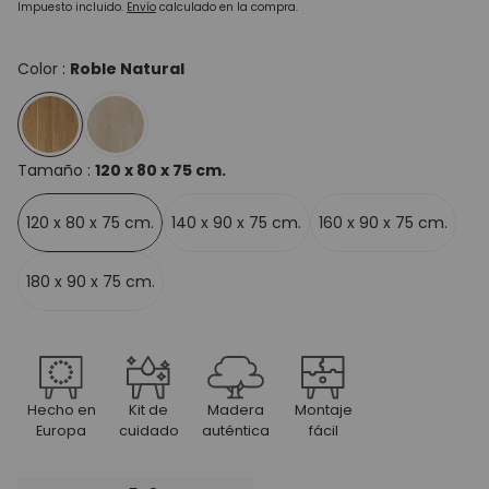
regular
Impuesto incluido.
Envío
calculado en la compra.
Color :
Roble Natural
Tamaño :
120 x 80 x 75 cm.
120 x 80 x 75 cm.
140 x 90 x 75 cm.
160 x 90 x 75 cm.
180 x 90 x 75 cm.
Hecho en
Kit de
Madera
Montaje
Europa
cuidado
auténtica
fácil