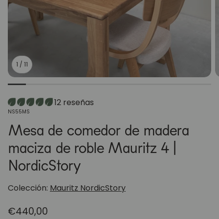
1
/
11
12 reseñas
SKU:
NS55MS
Mesa de comedor de madera
maciza de roble Mauritz 4 |
NordicStory
Colección:
Mauritz NordicStory
Precio
€440,00