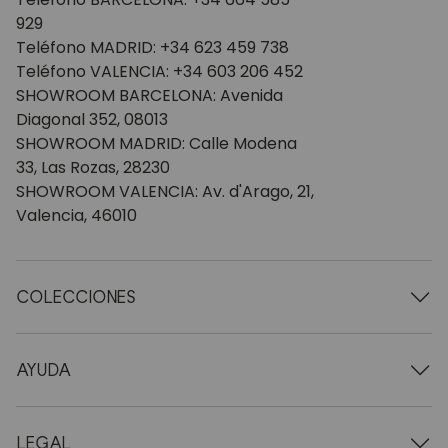
929
Teléfono MADRID: +34 623 459 738
Teléfono VALENCIA: +34 603 206 452
SHOWROOM BARCELONA: Avenida
Diagonal 352, 08013
SHOWROOM MADRID: Calle Modena
33, Las Rozas, 28230
SHOWROOM VALENCIA: Av. d'Arago, 21,
Valencia, 46010
COLECCIONES
Mesas de madera
Mesas de comedor
AYUDA
Mesas extensibles
Sillas de madera
Quiénes somos
Muebles tv de madera
Condiciones de contratación
LEGAL