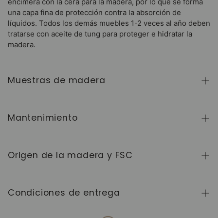
encimera con la cera para la madera, por lo que se forma
una capa fina de protección contra la absorción de
líquidos. Todos los demás muebles 1-2 veces al año deben
tratarse con aceite de tung para proteger e hidratar la
madera.
Muestras de madera
Para adquirir muestras de color de madera de la
colección NordicStory, haga clic
aquí
.
Mantenimiento
La madera maciza es un material natural y vivo,
apreciado por su carácter auténtico y su belleza que
Origen de la madera y FSC
evoluciona con el tiempo. Para conservarla en perfecto
estado, limpie la superficie con un paño suave seco o
Fabricamos exclusivamente en Europa, siguiendo altos
ligeramente húmedo y séquela siempre después. Evite
estándares de calidad y control en cada etapa del
Condiciones de entrega
productos abrasivos o químicos agresivos. Limpie
proceso.
inmediatamente cualquier líquido derramado y utilice
El 80% de nuestros muebles cuentan con certificación
posavasos o protectores para prevenir manchas y
Los plazos, costes y condiciones de entrega pueden