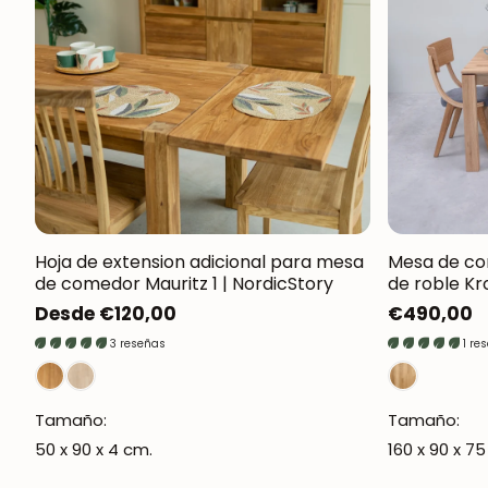
Hoja de extension adicional para mesa
Mesa de c
de comedor Mauritz 1 | NordicStory
de roble Kr
Precio
Desde €120,00
Precio
€490,00
regular
regular
3 reseñas
1 re
Tamaño:
Tamaño:
50 x 90 x 4 cm.
160 x 90 x 7