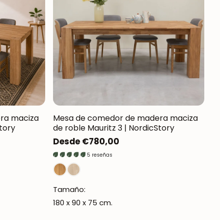
ra maciza
Mesa de comedor de madera maciza
Story
de roble Mauritz 3 | NordicStory
Precio
Desde €780,00
regular
5 reseñas
Tamaño:
180 x 90 x 75 cm.