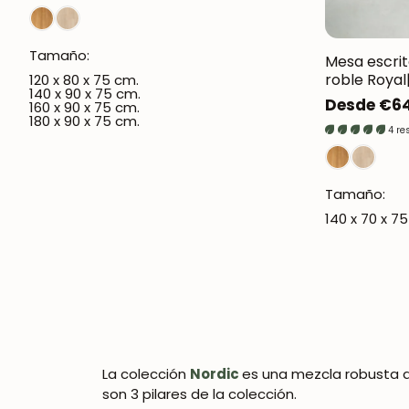
Tamaño:
Mesa escri
roble Royal
120 x 80 x 75 cm.
140 x 90 x 75 cm.
Precio
Desde €6
160 x 90 x 75 cm.
180 x 90 x 75 cm.
regular
4 re
Tamaño:
140 x 70 x 7
La colección
Nordic
es una mezcla robusta d
son 3 pilares de la colección.