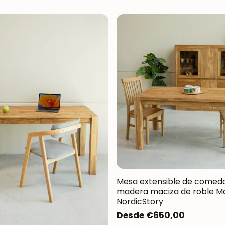
Mesa extensible de comed
madera maciza de roble Mau
NordicStory
Precio
Desde €650,00