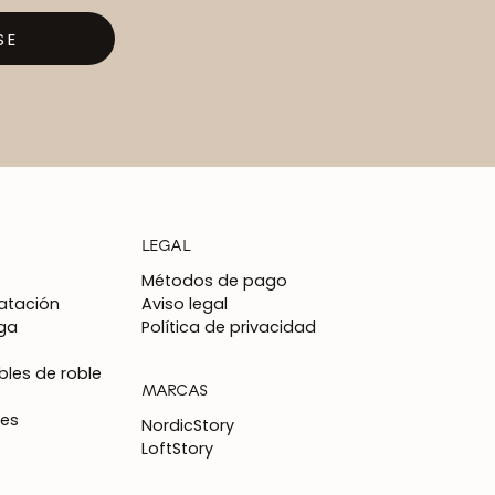
SE
LEGAL
Métodos de pago
atación
Aviso legal
ga
Política de privacidad
les de roble
MARCAS
nes
NordicStory
LoftStory