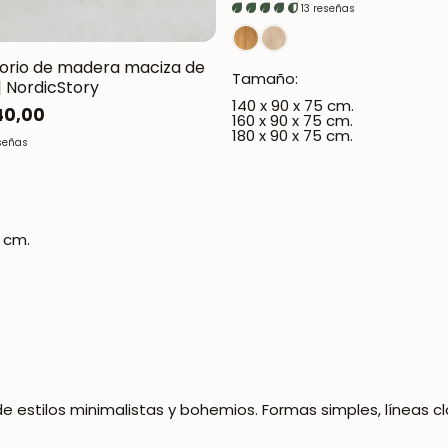
regular
13 reseñas
torio de madera maciza de
Tamaño:
| NordicStory
¡SE PARTE DE NUESTRA COMUNIDAD!
140 x 90 x 75 cm.
40,00
160 x 90 x 75 cm.
180 x 90 x 75 cm.
señas
Suscríbete y consigue un 5% de descuento en tu
primera compra.
5 cm.
SUSCRIBIRME
e estilos minimalistas y bohemios. Formas simples, líneas c