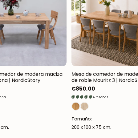
Oxford NordicStory
Mauritz NordicStory
Milan NordicStory
Moritz NordicStory
Regal NordicStory
Runa NordicStory
omedor de madera maciza
Mesa de comedor de made
ona | NordicStory
de roble Mauritz 3 | Nordic
Mozaik LoftStory
Precio
€850,00
regular
Montenegro LoftStory
seña
4 reseñas
Tamaño:
5 cm.
200 x 100 x 75 cm.