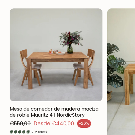
Mesa de comedor de madera maciza
de roble Mauritz 4 | NordicStory
Precio regular
€550,00
Desde €440,00
-20%
cio de venta
12 reseñas