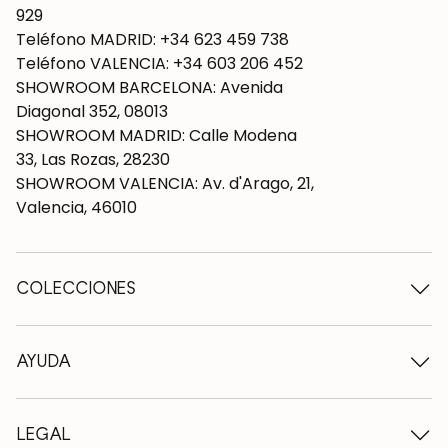
929
Teléfono MADRID: +34 623 459 738
Teléfono VALENCIA: +34 603 206 452
SHOWROOM BARCELONA: Avenida
Diagonal 352, 08013
SHOWROOM MADRID: Calle Modena
33, Las Rozas, 28230
SHOWROOM VALENCIA: Av. d'Arago, 21,
Valencia, 46010
COLECCIONES
Mesas de madera
Mesas de comedor
AYUDA
Mesas extensibles
Sillas de madera
Quiénes somos
Muebles tv de madera
Condiciones de contratación
LEGAL
Cómodas de madera
Condiciones de entrega