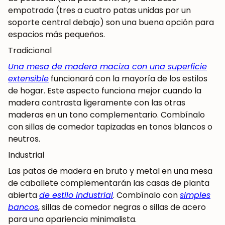
empotrada (tres a cuatro patas unidas por un
soporte central debajo) son una buena opción para
espacios más pequeños.
Tradicional
¡SE PARTE DE NUESTRA
Una mesa de madera maciza con una superficie
COMUNIDAD!
extensible
funcionará con la mayoría de los estilos
de hogar. Este aspecto funciona mejor cuando la
Suscríbete y consigue un 5% de descuento
madera contrasta ligeramente con las otras
en tu primera compra.
maderas en un tono complementario. Combínalo
con sillas de comedor tapizadas en tonos blancos o
neutros.
Industrial
SUSCRIBIRME
Las patas de madera en bruto y metal en una mesa
de caballete complementarán las casas de planta
abierta
de estilo industrial
. Combínalo con
simples
bancos
, sillas de comedor negras o sillas de acero
para una apariencia minimalista.