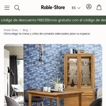
Cuenta
Car
ES
Buscar
código de descuento FREE26
Envío gratuito con el código de desc
Roble Store
/
Blog
/
Cómo elegir la mesa y sillas de comedor adecuadas para su espacio
o
Aparadores
Consola
Armarios
Mesitas de 
Percheros
Muebles auxi