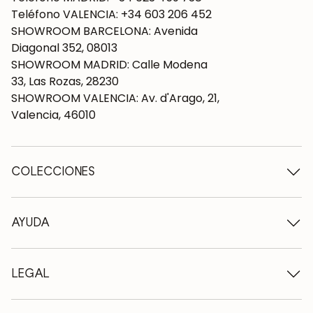
Teléfono VALENCIA: +34 603 206 452
SHOWROOM BARCELONA: Avenida
Diagonal 352, 08013
SHOWROOM MADRID: Calle Modena
33, Las Rozas, 28230
SHOWROOM VALENCIA: Av. d'Arago, 21,
Valencia, 46010
COLECCIONES
Mesas de madera
Mesas de comedor
AYUDA
Mesas extensibles
Sillas de madera
Quiénes somos
Muebles tv de madera
Condiciones de contratación
LEGAL
Cómodas de madera
Condiciones de entrega
Aparadores de madera
Profesionales
Métodos de pago
Escritorios de madera
Como cuidar los muebles de roble
Aviso legal