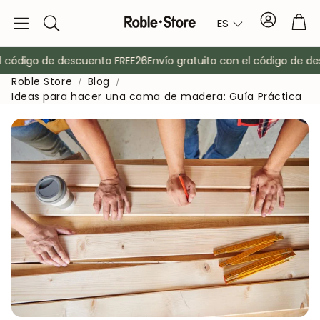
Cuenta
Car
ES
Buscar
 código de descuento FREE26
Envío gratuito con el código de des
Roble Store
Blog
Ideas para hacer una cama de madera: Guía Práctica
o
Aparadores
Consola
Armarios
Mesitas de 
Percheros
Muebles auxi