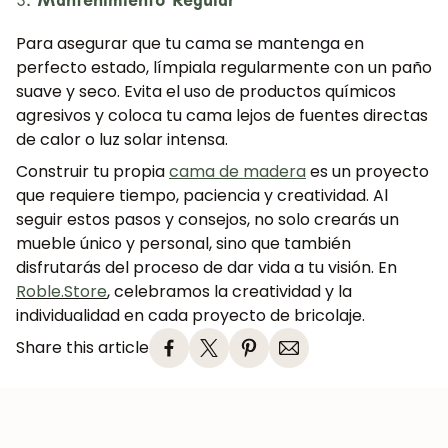
Para asegurar que tu cama se mantenga en
perfecto estado, límpiala regularmente con un paño
suave y seco. Evita el uso de productos químicos
agresivos y coloca tu cama lejos de fuentes directas
de calor o luz solar intensa.
Construir tu propia
cama de madera
es un proyecto
que requiere tiempo, paciencia y creatividad. Al
seguir estos pasos y consejos, no solo crearás un
mueble único y personal, sino que también
disfrutarás del proceso de dar vida a tu visión. En
Roble.Store
, celebramos la creatividad y la
individualidad en cada proyecto de bricolaje.
¡SE PARTE DE NUESTRA
Share this article
COMUNIDAD!
Suscríbete y consigue un 5% de descuento
en tu primera compra.