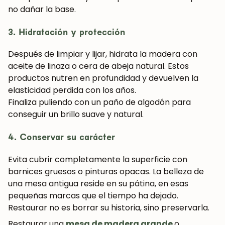
no dañar la base.
Suscríbete y consigue un 5% de descuento
en tu primera compra.
3. Hidratación y protección
Después de limpiar y lijar, hidrata la madera con
aceite de linaza o cera de abeja natural. Estos
productos nutren en profundidad y devuelven la
SUSCRIBIRME
elasticidad perdida con los años.
Finaliza puliendo con un paño de algodón para
conseguir un brillo suave y natural.
4. Conservar su carácter
Evita cubrir completamente la superficie con
barnices gruesos o pinturas opacas. La belleza de
una mesa antigua reside en su pátina, en esas
pequeñas marcas que el tiempo ha dejado.
Restaurar no es borrar su historia, sino preservarla.
Restaurar una
mesa de madera grande
o