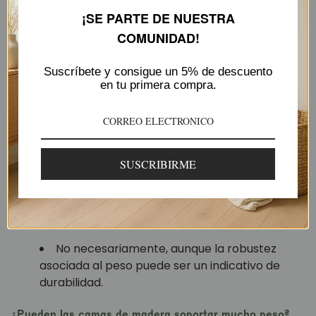
¿Cuál es el peso promedio de una cama de madera
matrimonial?
¡SE PARTE DE NUESTRA COMUNIDAD!
Depende del tipo
de madera y diseño, pero
Suscríbete y consigue un 5% de
generalmente oscila entre 50 y 100 kg.
descuento en tu primera compra.
¿Cómo afecta el clima al peso de las camas de
madera?
Los cambios climáticos pueden hacer que la
SUSCRIBIRME
madera se expanda o contraiga ligeramente,
afectando su peso y estabilidad.
¿Es mejor una cama de madera más pesada?
No necesariamente, aunque la robustez
asociada al peso puede ser un indicativo de
durabilidad.
¿Pueden las camas de madera soportar mucho peso?