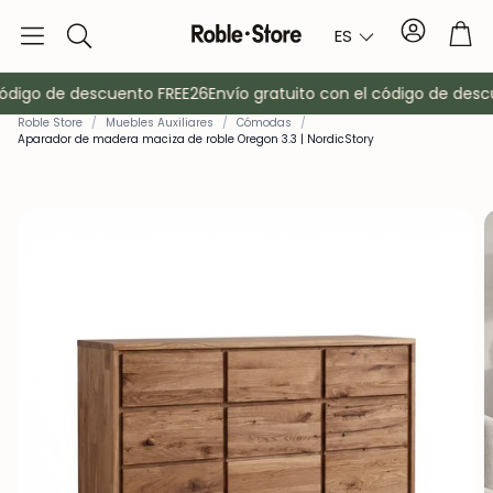
Cuenta
Car
ES
Buscar
ódigo de descuento FREE26
Envío gratuito con el código de descu
Roble Store
/
Muebles Auxiliares
/
Cómodas
/
Aparador de madera maciza de roble Oregon 3.3 | NordicStory
o
Aparadores
Consola
Armarios
Mesitas de 
Percheros
Muebles auxi