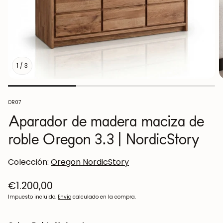
1
/
3
SKU:
OR07
Aparador de madera maciza de
roble Oregon 3.3 | NordicStory
Colección:
Oregon NordicStory
Precio
€1.200,00
regular
Impuesto incluido.
Envío
calculado en la compra.