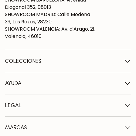
Diagonal 352, 08013
SHOWROOM MADRID: Calle Modena
33, Las Rozas, 28230
SHOWROOM VALENCIA: Av. d'Arago, 21,
Valencia, 46010
COLECCIONES
Mesas de madera
Mesas de comedor
AYUDA
Mesas extensibles
Sillas de madera
Quiénes somos
Muebles tv de madera
Condiciones de contratación
LEGAL
Cómodas de madera
Condiciones de entrega
Aparadores de madera
Profesionales
Métodos de pago
Escritorios de madera
Como cuidar los muebles de roble
Aviso legal
MARCAS
Camas de madera
FAQ
Política de privacidad