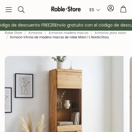
Cuenta
Car
ES
Buscar
ódigo de descuento FREE26
Envío gratuito con el código de descu
Roble Store
/
Armarios
/
Armarios madera maciza
/
Armarios para salon
/
Armario Vitrina de madera maciza de roble Milan 1 | NordicStory
o
Aparadores
Consola
Armarios
Mesitas de 
Percheros
Muebles auxi