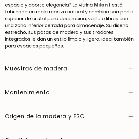
espacio y aporte elegancia? La vitrina
Milan 1
está
fabricada en roble macizo natural y combina una parte
superior de cristal para decoración, vajilla o libros con
una zona inferior cerrada para almacenaje. Su diseño
estrecho, sus patas de madera y sus tiradores
integrados le dan un estilo limpio y ligero, ideal también
para espacios pequeños.
Muestras de madera
Para adquirir muestras de color de madera de la
colección NordicStory, haga clic
aquí
.
Mantenimiento
La madera maciza es un material natural y vivo,
apreciado por su carácter auténtico y su belleza que
Origen de la madera y FSC
evoluciona con el tiempo. Para conservarla en perfecto
estado, limpie la superficie con un paño suave seco o
Fabricamos exclusivamente en Europa, siguiendo altos
ligeramente húmedo y séquela siempre después. Evite
estándares de calidad y control en cada etapa del