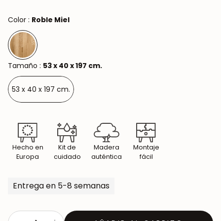
Color :
Roble Miel
Tamaño :
53 x 40 x 197 cm.
53 x 40 x 197 cm.
Hecho en
Kit de
Madera
Montaje
Europa
cuidado
auténtica
fácil
Entrega en 5-8 semanas