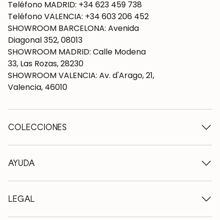
Teléfono MADRID: +34 623 459 738
Teléfono VALENCIA: +34 603 206 452
SHOWROOM BARCELONA: Avenida
Diagonal 352, 08013
SHOWROOM MADRID: Calle Modena
33, Las Rozas, 28230
SHOWROOM VALENCIA: Av. d'Arago, 21,
Valencia, 46010
COLECCIONES
Mesas de madera
Mesas de comedor
AYUDA
Mesas extensibles
Sillas de madera
Quiénes somos
Muebles tv de madera
Condiciones de contratación
LEGAL
Cómodas de madera
Condiciones de entrega
Aparadores de madera
Profesionales
Métodos de pago