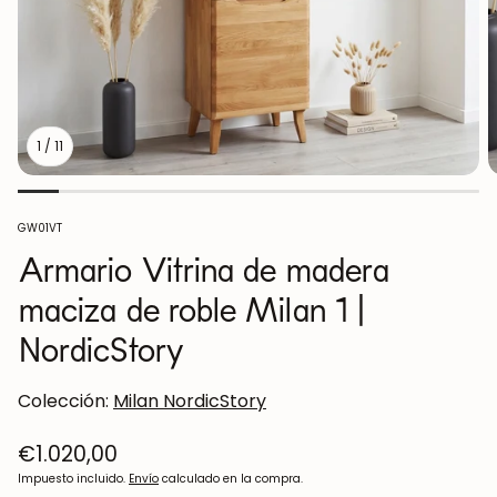
1
/
11
SKU:
GW01VT
Armario Vitrina de madera
maciza de roble Milan 1 |
NordicStory
Colección:
Milan NordicStory
Precio
€1.020,00
regular
Impuesto incluido.
Envío
calculado en la compra.