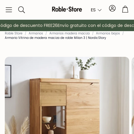
Cuenta
Car
ES
Buscar
ódigo de descuento FREE26
Envío gratuito con el código de desc
Roble Store
/
Armarios
/
Armarios madera maciza
/
Armarios bajos
/
Armario Vitrina de madera maciza de roble Milan 3 | NordicStory
o
Aparadores
Consola
Armarios
Mesitas de 
Percheros
Muebles auxi