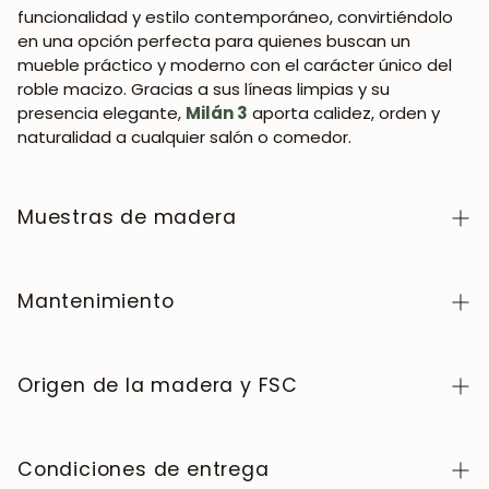
funcionalidad y estilo contemporáneo, convirtiéndolo
en una opción perfecta para quienes buscan un
mueble práctico y moderno con el carácter único del
roble macizo. Gracias a sus líneas limpias y su
presencia elegante,
Milán 3
aporta calidez, orden y
naturalidad a cualquier salón o comedor.
Muestras de madera
Para adquirir muestras de color de madera de la
colección NordicStory, haga clic
aquí
.
Mantenimiento
La madera maciza es un material natural y vivo,
apreciado por su carácter auténtico y su belleza que
Origen de la madera y FSC
evoluciona con el tiempo. Para conservarla en perfecto
estado, limpie la superficie con un paño suave seco o
Fabricamos exclusivamente en Europa, siguiendo altos
ligeramente húmedo y séquela siempre después. Evite
estándares de calidad y control en cada etapa del
Condiciones de entrega
productos abrasivos o químicos agresivos. Limpie
proceso.