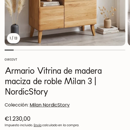
1
/
13
SKU:
GW03VT
Armario Vitrina de madera
maciza de roble Milan 3 |
NordicStory
Colección:
Milan NordicStory
Precio
€1.230,00
regular
Impuesto incluido.
Envío
calculado en la compra.