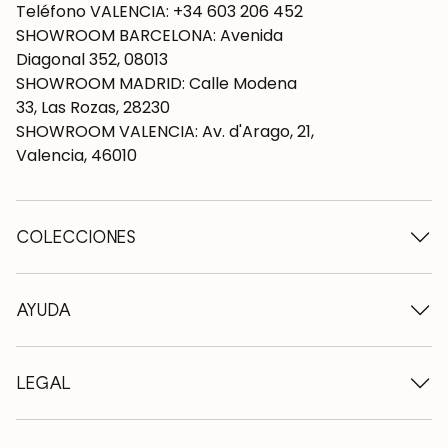
Teléfono VALENCIA: +34 603 206 452
SHOWROOM BARCELONA: Avenida
Diagonal 352, 08013
SHOWROOM MADRID: Calle Modena
33, Las Rozas, 28230
SHOWROOM VALENCIA: Av. d'Arago, 21,
Valencia, 46010
COLECCIONES
Mesas de madera
Mesas de comedor
AYUDA
Mesas extensibles
Sillas de madera
Quiénes somos
Muebles tv de madera
Condiciones de contratación
LEGAL
Cómodas de madera
Condiciones de entrega
Aparadores de madera
Profesionales
Métodos de pago
Escritorios de madera
Como cuidar los muebles de roble
Aviso legal