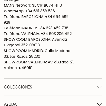
MANS Network SL CIF B67414110
WhatsApp: +34 661 358 536
Teléfono BARCELONA: +34 664 585
929
Teléfono MADRID: +34 623 459 738
Teléfono VALENCIA: +34 603 206 452
SHOWROOM BARCELONA: Avenida
Diagonal 352, 08013
SHOWROOM MADRID: Calle Modena
33, Las Rozas, 28230
SHOWROOM VALENCIA: Av. d'Arago, 21,
Valencia, 46010
COLECCIONES
Mesas de madera
Mesas de comedor
AYUDA
Mesas extensibles