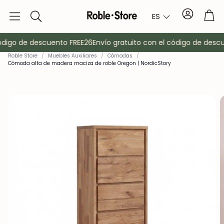
Cuenta
Car
ES
Buscar
digo de descuento FREE26
Envío gratuito con el código de descue
Roble Store
/
Muebles Auxiliares
/
Cómodas
/
Cómoda alta de madera maciza de roble Oregon | NordicStory
o
Aparadores
Consola
Armarios
Mesitas de 
Percheros
Muebles auxi