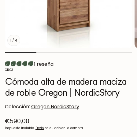
1
/
4
1 reseña
SKU:
OR03
Cómoda alta de madera maciza
de roble Oregon | NordicStory
Colección:
Oregon NordicStory
Precio
€590,00
regular
Impuesto incluido.
Envío
calculado en la compra.