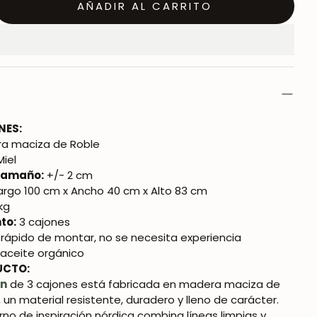
AÑADIR AL CARRITO
NES:
a maciza de Roble
Miel
 tamaño:
+/- 2 cm
argo 100 cm x Ancho 40 cm x Alto 83 cm
kg
to:
3 cajones
y rápido de montar, no se necesita experiencia
aceite orgánico
UCTO:
án
de 3 cajones está fabricada en madera maciza de
, un material resistente, duradero y lleno de carácter.
no de inspiración nórdica combina líneas limpias y