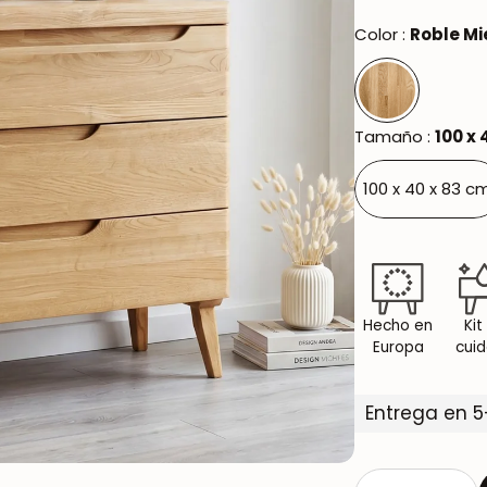
Oxford NordicStory
Color :
Roble Mi
Mauritz NordicStory
Milan NordicStory
Tamaño :
100 x 
Moritz NordicStory
100 x 40 x 83 c
Regal NordicStory
Runa NordicStory
Mozaik LoftStory
Hecho en
Kit
Montenegro LoftStory
Europa
cui
Entrega en 