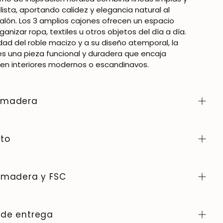
ista, aportando calidez y elegancia natural al
salón. Los 3 amplios cajones ofrecen un espacio
ganizar ropa, textiles u otros objetos del día a día.
idad del roble macizo y a su diseño atemporal, la
s una pieza funcional y duradera que encaja
n interiores modernos o escandinavos.
 madera
uestras de color de madera de la colección NordicStory,
to
 es un material natural y vivo, apreciado por su
co y su belleza que evoluciona con el tiempo. Para
a madera y FSC
erfecto estado, limpie la superficie con un paño suave
nte húmedo y séquela siempre después. Evite
usivamente en Europa, siguiendo altos estándares de
ivos o químicos agresivos. Limpie inmediatamente
ol en cada etapa del proceso.
 de entrega
do derramado y utilice posavasos o protectores para
ros muebles cuentan con certificación FSC, lo que