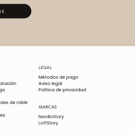
SE
LEGAL
Métodos de pago
atación
Aviso legal
ga
Política de privacidad
les de roble
MARCAS
nes
NordicStory
LoftStory