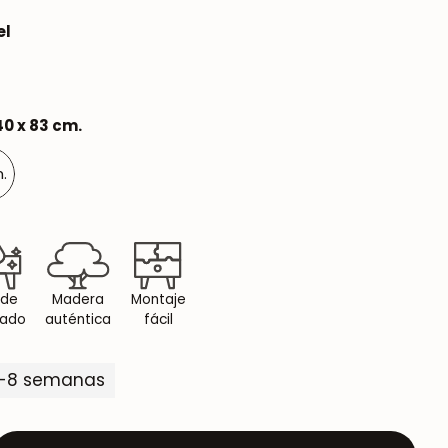
el
40 x 83 cm.
m.
 de
Madera
Montaje
dado
auténtica
fácil
5-8 semanas