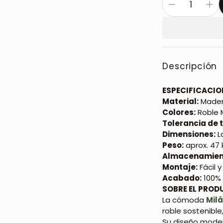
Descripción
ESPECIFICACIO
Material:
Mader
Colores:
Roble 
Tolerancia de
Dimensiones:
L
Peso:
aprox. 47 
Almacenamien
Montaje:
Fácil 
Acabado:
100% 
SOBRE EL PROD
La cómoda
Mil
roble sostenible
Su diseño moder