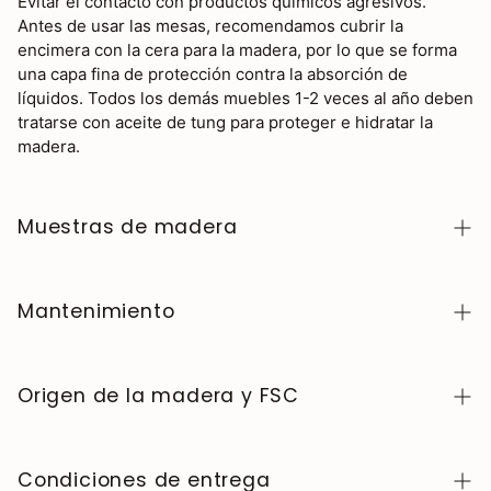
Evitar el contacto con productos químicos agresivos.
Antes de usar las mesas, recomendamos cubrir la
encimera con la cera para la madera, por lo que se forma
una capa fina de protección contra la absorción de
líquidos. Todos los demás muebles 1-2 veces al año deben
tratarse con aceite de tung para proteger e hidratar la
madera.
Muestras de madera
Para adquirir muestras de color de madera de la
colección NordicStory, haga clic
aquí
.
Mantenimiento
La madera maciza es un material natural y vivo,
apreciado por su carácter auténtico y su belleza que
Origen de la madera y FSC
evoluciona con el tiempo. Para conservarla en perfecto
estado, limpie la superficie con un paño suave seco o
Fabricamos exclusivamente en Europa, siguiendo altos
ligeramente húmedo y séquela siempre después. Evite
estándares de calidad y control en cada etapa del
Condiciones de entrega
productos abrasivos o químicos agresivos. Limpie