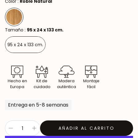
Color :
Roble Natural
Tamaño :
95 x 24 x 133 cm.
95 x 24 x 133 cm.
Hecho en
Kit de
Madera
Montaje
Europa
cuidado
auténtica
fácil
Entrega en 5-8 semanas
AÑADIR AL CARRITO