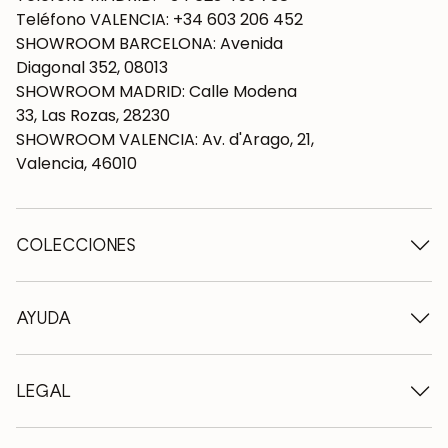
Teléfono VALENCIA: +34 603 206 452
SHOWROOM BARCELONA: Avenida
Diagonal 352, 08013
SHOWROOM MADRID: Calle Modena
33, Las Rozas, 28230
SHOWROOM VALENCIA: Av. d'Arago, 21,
Valencia, 46010
COLECCIONES
Mesas de madera
Mesas de comedor
AYUDA
Mesas extensibles
Sillas de madera
Quiénes somos
Muebles tv de madera
Condiciones de contratación
LEGAL
Cómodas de madera
Condiciones de entrega
Aparadores de madera
Profesionales
Métodos de pago
Escritorios de madera
Como cuidar los muebles de roble
Aviso legal