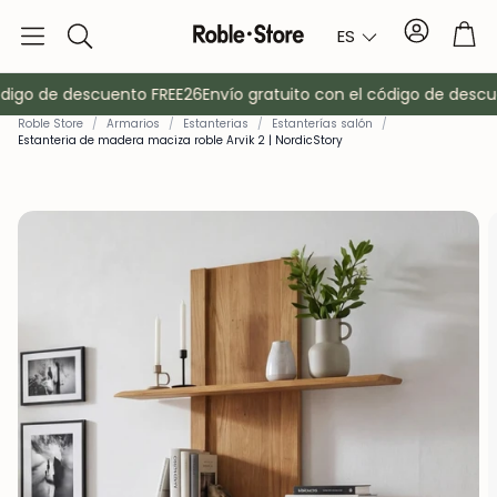
Cuenta
Car
ES
Buscar
digo de descuento FREE26
Envío gratuito con el código de descue
Roble Store
/
Armarios
/
Estanterias
/
Estanterías salón
/
Estanteria de madera maciza roble Arvik 2 | NordicStory
o
Aparadores
Consola
Armarios
Mesitas de 
Percheros
Muebles auxi