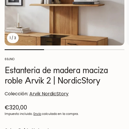
1
/
3
SKU:
69JNO
Estanteria de madera maciza
roble Arvik 2 | NordicStory
Colección:
Arvik NordicStory
Precio
€320,00
regular
Impuesto incluido.
Envío
calculado en la compra.