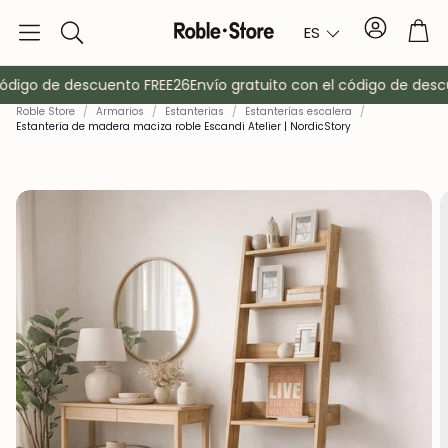
Cuenta
Car
ES
Buscar
ódigo de descuento FREE26
Envío gratuito con el código de descu
Roble Store
/
Armarios
/
Estanterias
/
Estanterías escalera
/
Estanteria de madera maciza roble Escandi Atelier | NordicStory
o
Aparadores
Consola
Armarios
Mesitas de 
Percheros
Muebles auxi