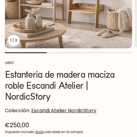
1
/
3
SKU:
LM1ES
Estanteria de madera maciza
roble Escandi Atelier |
NordicStory
Colección:
Escandi Atelier NordicStory
Precio
€250,00
regular
Impuesto incluido.
Envío
calculado en la compra.