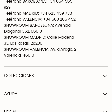
Teléfono BARCELONA: +34 664 585
929
Teléfono MADRID: +34 623 459 738
Teléfono VALENCIA: +34 603 206 452
SHOWROOM BARCELONA: Avenida
Diagonal 352, 08013
SHOWROOM MADRID: Calle Modena
33, Las Rozas, 28230
SHOWROOM VALENCIA: Av. d'Arago, 21,
Valencia, 46010
COLECCIONES
Mesas de madera
Mesas de comedor
AYUDA
Mesas extensibles
Sillas de madera
Quiénes somos
Muebles tv de madera
Condiciones de contratación