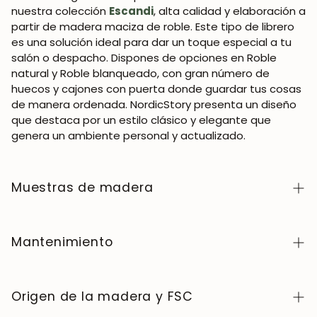
nuestra colección
Escandi
, alta calidad y elaboración a
partir de madera maciza de roble. Este tipo de librero
es una solución ideal para dar un toque especial a tu
salón o despacho. Dispones de opciones en Roble
natural y Roble blanqueado, con gran número de
huecos y cajones con puerta donde guardar tus cosas
de manera ordenada. NordicStory presenta un diseño
que destaca por un estilo clásico y elegante que
genera un ambiente personal y actualizado.
Muestras de madera
Para adquirir muestras de color de madera de la
colección NordicStory, haga clic
aquí
.
Mantenimiento
La madera maciza es un material natural y vivo,
apreciado por su carácter auténtico y su belleza que
Origen de la madera y FSC
evoluciona con el tiempo. Para conservarla en perfecto