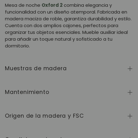
Mesa de noche
Oxford 2
combina elegancia y
funcionalidad con un diseño atemporal. Fabricada en
madera maciza de roble, garantiza durabilidad y estilo.
Cuenta con dos amplios cajones, perfectos para
organizar tus objetos esenciales. Mueble auxiliar ideal
para añadir un toque natural y sofisticado a tu
dormitorio.
Muestras de madera
Para adquirir muestras de color de madera de la
colección NordicStory, haga clic
aquí
.
Mantenimiento
La madera maciza es un material natural y vivo,
apreciado por su carácter auténtico y su belleza que
Origen de la madera y FSC
evoluciona con el tiempo. Para conservarla en perfecto
estado, limpie la superficie con un paño suave seco o
Fabricamos exclusivamente en Europa, siguiendo altos
ligeramente húmedo y séquela siempre después. Evite
estándares de calidad y control en cada etapa del