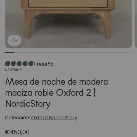
1
/
14
1 reseña
SKU:
NSM701MS
Mesa de noche de madera
maciza roble Oxford 2 |
NordicStory
Colección:
Oxford NordicStory
Precio
€450,00