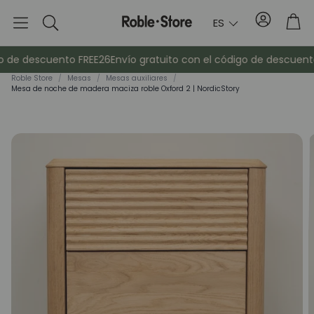
Cuenta
Car
ES
Buscar
 de descuento FREE26
Envío gratuito con el código de descuento
Roble Store
/
Mesas
/
Mesas auxiliares
/
Mesa de noche de madera maciza roble Oxford 2 | NordicStory
o
Aparadores
Consola
Armarios
Mesitas de 
Percheros
Muebles auxi