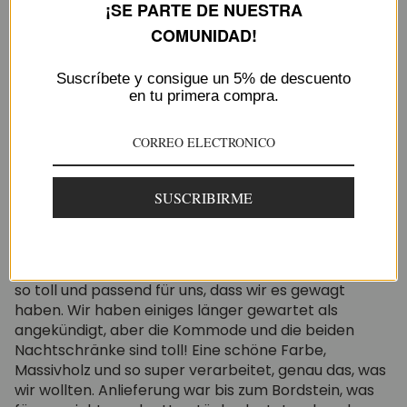
¡SE PARTE DE NUESTRA
Escribir una reseña
COMUNIDAD!
Suscríbete y consigue un 5% de descuento
en tu primera compra.
Sort by
05/29/2026
Gabriele Münch
SUSCRIBIRME
Sehr schöne Möbel
Wir waren skeptisch, ob das gut gehen kann, Möbel
aus Spanien zu bestellen, aber wir fanden die Sachen
so toll und passend für uns, dass wir es gewagt
haben. Wir haben einiges länger gewartet als
angekündigt, aber die Kommode und die beiden
Nachtschränke sind toll! Eine schöne Farbe,
Massivholz und so super verarbeitet, genau das, was
wir wollten. Anlieferung war bis zum Bordstein, was