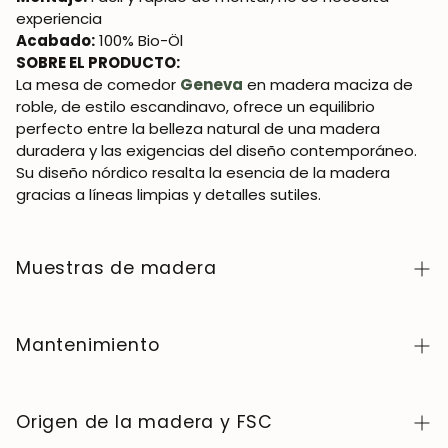
experiencia
Acabado:
100% Bio-Öl
SOBRE EL PRODUCTO:
La mesa de comedor
Geneva
en madera maciza de
roble, de estilo escandinavo, ofrece un equilibrio
perfecto entre la belleza natural de una madera
duradera y las exigencias del diseño contemporáneo.
Su diseño nórdico resalta la esencia de la madera
gracias a líneas limpias y detalles sutiles.
Muestras de madera
Para adquirir muestras de color de madera de la
colección NordicStory, haga clic
aquí
.
Mantenimiento
La madera maciza es un material natural y vivo,
apreciado por su carácter auténtico y su belleza que
Origen de la madera y FSC
evoluciona con el tiempo. Para conservarla en perfecto