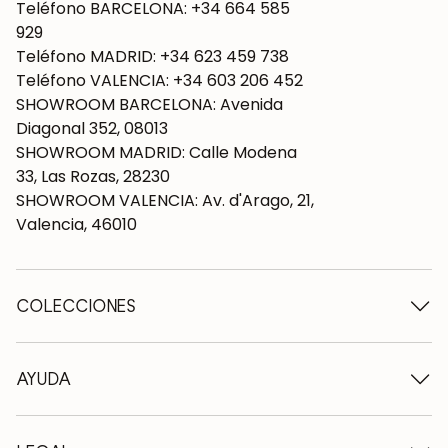
Teléfono BARCELONA: +34 664 585
929
Teléfono MADRID: +34 623 459 738
Teléfono VALENCIA: +34 603 206 452
SHOWROOM BARCELONA: Avenida
Diagonal 352, 08013
SHOWROOM MADRID: Calle Modena
33, Las Rozas, 28230
SHOWROOM VALENCIA: Av. d'Arago, 21,
Valencia, 46010
COLECCIONES
Mesas de madera
Mesas de comedor
AYUDA
Mesas extensibles
Sillas de madera
Quiénes somos
Muebles tv de madera
Condiciones de contratación