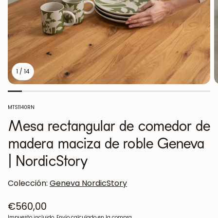
1
/
14
SKU:
MTS1140RN
Mesa rectangular de comedor de
madera maciza de roble Geneva
| NordicStory
Colección:
Geneva NordicStory
Precio
€560,00
regular
Impuesto incluido.
Envío
calculado en la compra.