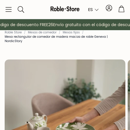
Cuenta
Car
ES
Buscar
ódigo de descuento FREE26
Envío gratuito con el código de descu
Roble Store
/
Mesas de comedor
/
Mesas fijas
/
Mesa rectangular de comedor de madera maciza de roble Geneva |
NordicStory
o
Aparadores
Consola
Armarios
Mesitas de 
Percheros
Muebles auxi