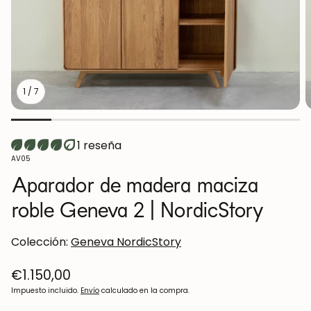
1
/
7
1 reseña
SKU:
AV05
Aparador de madera maciza
roble Geneva 2 | NordicStory
Colección:
Geneva NordicStory
Precio
€1.150,00
regular
Impuesto incluido.
Envío
calculado en la compra.