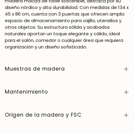
madera maciza de roble sostenible, destaca por su
diseño nórdico y alta durabilidad. Con medidas de 134 x
45 x 86 cm, cuenta con 3 puertas que ofrecen amplio
espacio de almacenamiento para vajilla, utensilios y
otros objetos. Su estructura sólida y acabados
naturales aportan un toque elegante y cálido, ideal
para el salón, comedor o cualquier área que requiera
organización y un diseño sofisticado.
Muestras de madera
Para adquirir muestras de color de madera de la
colección NordicStory, haga clic
aquí
.
Mantenimiento
La madera maciza es un material natural y vivo,
apreciado por su carácter auténtico y su belleza que
Origen de la madera y FSC
evoluciona con el tiempo. Para conservarla en perfecto
estado, limpie la superficie con un paño suave seco o
Fabricamos exclusivamente en Europa, siguiendo altos
ligeramente húmedo y séquela siempre después. Evite