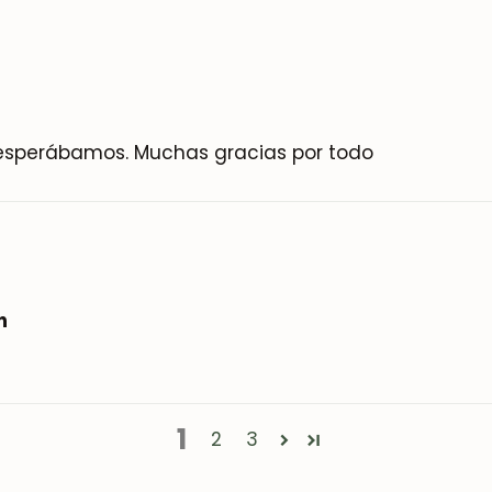
esperábamos. Muchas gracias por todo
n
1
2
3