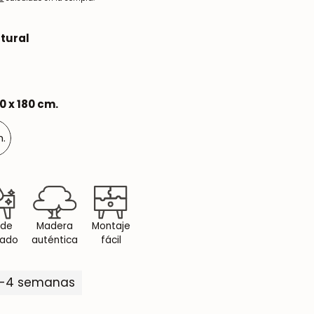
tural
0 x 180 cm.
m.
 de
Madera
Montaje
dado
auténtica
fácil
3-4 semanas