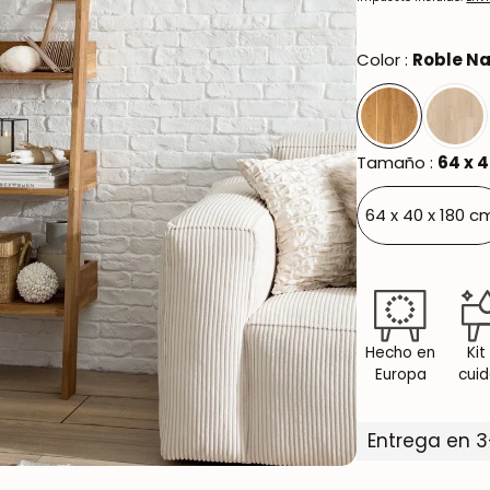
Oxford NordicStory
Color :
Roble Na
Mauritz NordicStory
Milan NordicStory
Moritz NordicStory
Tamaño :
64 x 4
Regal NordicStory
64 x 40 x 180 c
Runa NordicStory
Mozaik LoftStory
Montenegro LoftStory
Hecho en
Kit
Europa
cui
Entrega en 