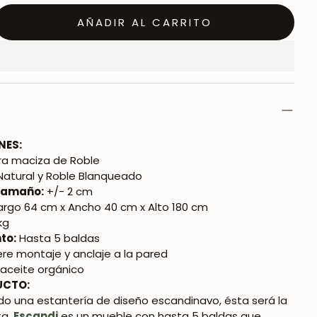
AÑADIR AL CARRITO
NES:
a maciza de Roble
Natural y Roble Blanqueado
 tamaño:
+/- 2 cm
argo 64 cm x Ancho 40 cm x Alto 180 cm
kg
to:
Hasta 5 baldas
re montaje y anclaje a la pared
aceite orgánico
UCTO:
do una estantería de diseño escandinavo, ésta será la
ta.
Escandi
es un mueble con hasta 5 baldas que