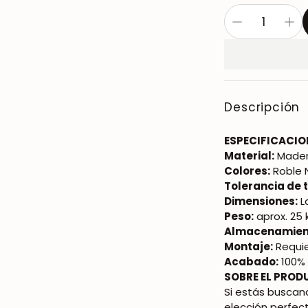
Descripción
ESPECIFICACIO
Material:
Mader
Colores:
Roble 
Tolerancia de
Dimensiones:
L
Peso:
aprox. 25 
Almacenamien
Montaje:
Requie
Acabado:
100% 
SOBRE EL PROD
Si estás buscan
elección perfec