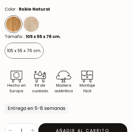
Color :
Roble Natural
Tamaño :
105 x 55 x 76 cm.
105 x 55 x 76 cm.
Hecho en
Kit de
Madera
Montaje
Europa
cuidado
auténtica
fácil
Entrega en 5-8 semanas
AÑADIR AL CARRITO