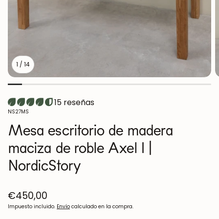
o
Aparadores
Consola
1
/
14
Armarios
Mesitas de 
15 reseñas
Percheros
Muebles auxi
SKU:
NS27MS
Mesa escritorio de madera
maciza de roble Axel I |
NordicStory
Precio
€450,00
regular
Impuesto incluido.
Envío
calculado en la compra.