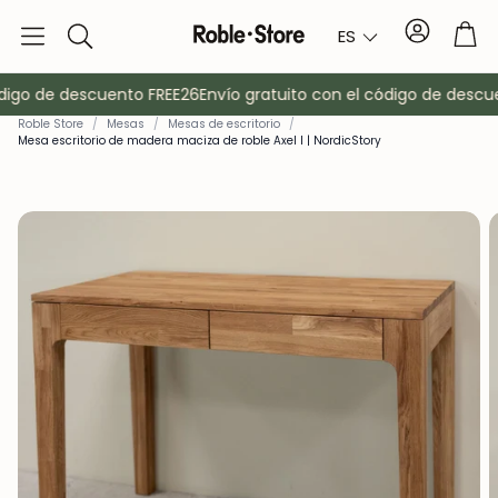
Cuenta
Car
ES
Buscar
igo de descuento FREE26
Envío gratuito con el código de descue
Roble Store
/
Mesas
/
Mesas de escritorio
/
Mesa escritorio de madera maciza de roble Axel I | NordicStory