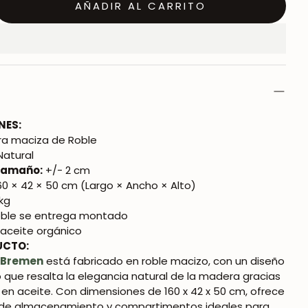
AÑADIR AL CARRITO
NES:
a maciza de Roble
Natural
 tamaño:
+/- 2 cm
60 × 42 × 50 cm (Largo × Ancho × Alto)
kg
eble se entrega montado
aceite orgánico
UCTO:
V
Bremen
está fabricado en roble macizo, con un diseño
ue resalta la elegancia natural de la madera gracias
en aceite. Con dimensiones de 160 x 42 x 50 cm, ofrece
 de almacenamiento y compartimentos ideales para