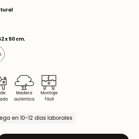
tural
42 x 50 cm.
m.
 de
Madera
Montaje
dado
auténtica
fácil
rega en 10-12 dias laborales