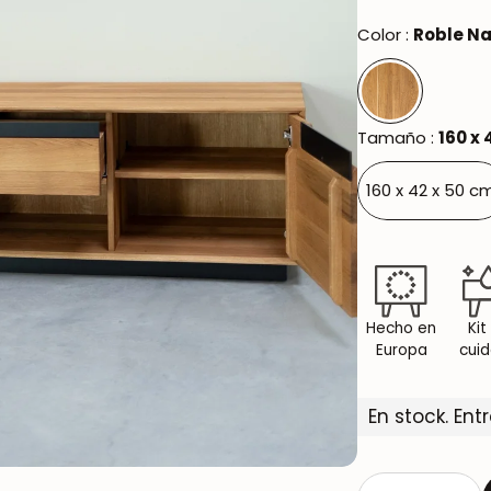
Oxford NordicStory
Color :
Roble Na
Mauritz NordicStory
Milan NordicStory
Tamaño :
160 x 
Moritz NordicStory
160 x 42 x 50 c
Regal NordicStory
Runa NordicStory
Mozaik LoftStory
Hecho en
Kit
Montenegro LoftStory
Europa
cui
En stock. Ent