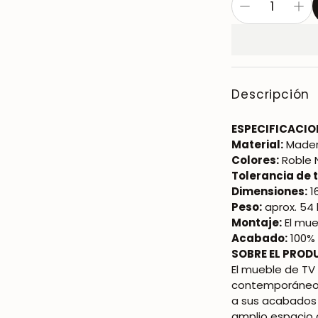
Descripción
ESPECIFICACIO
Material:
Mader
Colores:
Roble 
Tolerancia de
Dimensiones:
1
Peso:
aprox. 54 
Montaje:
El mu
Acabado:
100% 
SOBRE EL PROD
El mueble de T
contemporáneo q
a sus acabados 
amplio espacio