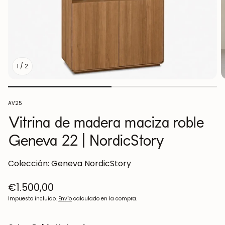
1
/
2
SKU:
AV25
Vitrina de madera maciza roble
Geneva 22 | NordicStory
Colección:
Geneva NordicStory
Precio
€1.500,00
regular
Impuesto incluido.
Envío
calculado en la compra.