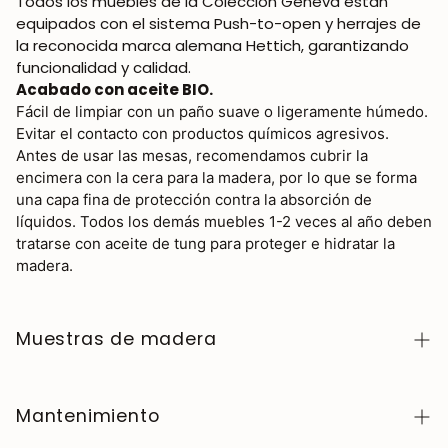
Todos los muebles de la Colección Geneva están
equipados con el sistema Push-to-open y herrajes de
la reconocida marca alemana Hettich, garantizando
funcionalidad y calidad.
Acabado con aceite BIO.
Fácil de limpiar con un paño suave o ligeramente húmedo.
Evitar el contacto con productos químicos agresivos.
Antes de usar las mesas, recomendamos cubrir la
encimera con la cera para la madera, por lo que se forma
una capa fina de protección contra la absorción de
líquidos. Todos los demás muebles 1-2 veces al año deben
tratarse con aceite de tung para proteger e hidratar la
madera.
Muestras de madera
Para adquirir muestras de color de madera de la
colección NordicStory, haga clic
aquí
.
Mantenimiento