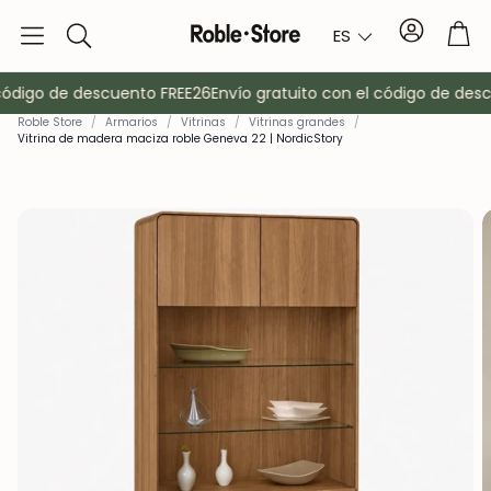
Cuenta
Car
ES
Buscar
código de descuento FREE26
Envío gratuito con el código de desc
Roble Store
/
Armarios
/
Vitrinas
/
Vitrinas grandes
/
Vitrina de madera maciza roble Geneva 22 | NordicStory
o
Aparadores
Consola
Armarios
Mesitas de 
Percheros
Muebles auxi