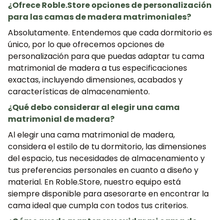
¿Ofrece Roble.Store opciones de personalización
para las camas de madera matrimoniales?
Absolutamente. Entendemos que cada dormitorio es
único, por lo que ofrecemos opciones de
personalización para que puedas adaptar tu cama
matrimonial de madera a tus especificaciones
exactas, incluyendo dimensiones, acabados y
¡SE PARTE DE NUESTRA
características de almacenamiento.
COMUNIDAD!
¿Qué debo considerar al elegir una cama
matrimonial de madera?
Suscríbete y consigue un 5% de descuento
Al elegir una cama matrimonial de madera,
en tu primera compra.
considera el estilo de tu dormitorio, las dimensiones
del espacio, tus necesidades de almacenamiento y
tus preferencias personales en cuanto a diseño y
material. En Roble.Store, nuestro equipo está
SUSCRIBIRME
siempre disponible para asesorarte en encontrar la
cama ideal que cumpla con todos tus criterios.