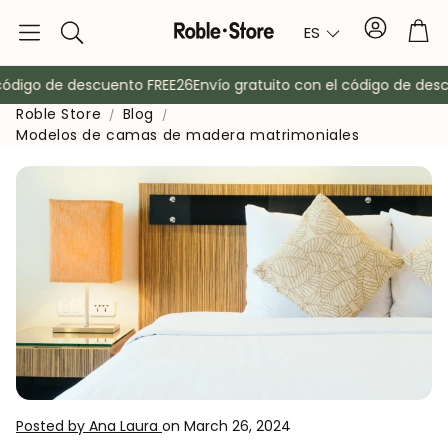
Cuenta
Car
ES
Buscar
digo de descuento FREE26
Envío gratuito con el código de descu
Roble Store
Blog
Modelos de camas de madera matrimoniales
o
Aparadores
Consola
Armarios
Mesitas de 
Posted by Ana Laura
on March 26, 2024
Percheros
Muebles auxi