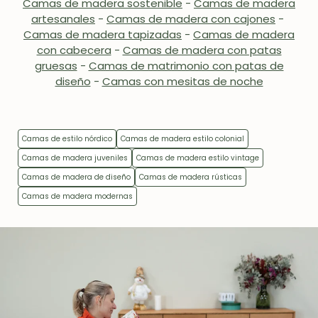
Camas de madera sostenible
-
Camas de madera
artesanales
-
Camas de madera con cajones
-
Camas de madera tapizadas
-
Camas de madera
con cabecera
-
Camas de madera con patas
gruesas
-
Camas de matrimonio con patas de
diseño
-
Camas con mesitas de noche
Camas de estilo nórdico
Camas de madera estilo colonial
Camas de madera juveniles
Camas de madera estilo vintage
Camas de madera de diseño
Camas de madera rústicas
Camas de madera modernas