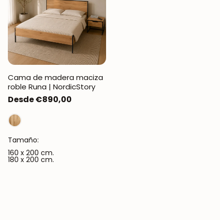
Cama de madera maciza
roble Runa | NordicStory
Precio
Desde €890,00
regular
Tamaño:
160 x 200 cm.
180 x 200 cm.