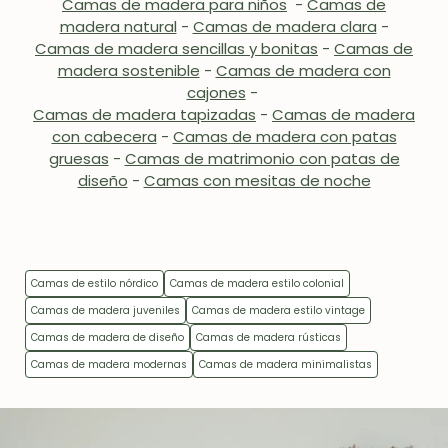
Camas de madera para niños
-
Camas de
madera natural
-
Camas de madera clara
-
Camas de madera sencillas y bonitas
-
Camas de
madera sostenible
-
Camas de madera con
cajones
-
Camas de madera tapizadas
-
Camas de madera
con cabecera
-
Camas de madera con patas
gruesas
-
Camas de matrimonio con patas de
diseño
-
Camas con mesitas de noche
Camas de estilo nórdico
Camas de madera estilo colonial
Camas de madera juveniles
Camas de madera estilo vintage
Camas de madera de diseño
Camas de madera rústicas
Camas de madera modernas
Camas de madera minimalistas