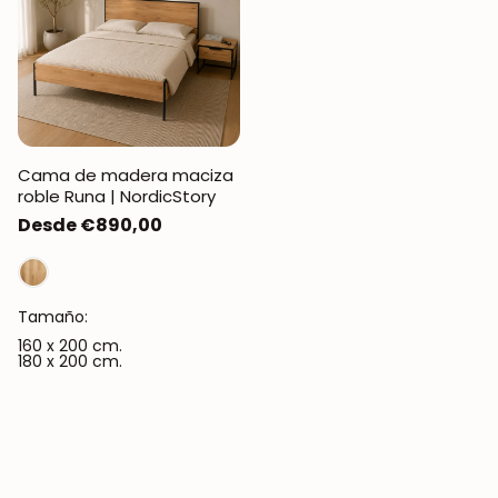
Cama de madera maciza
roble Runa | NordicStory
Precio
Desde €890,00
regular
Tamaño:
160 x 200 cm.
180 x 200 cm.