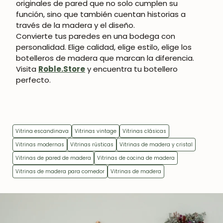
originales de pared
que no solo cumplen su
función, sino que también cuentan historias a
través de la madera y el diseño.
Convierte tus paredes en una bodega con
personalidad. Elige calidad, elige estilo, elige los
botelleros de madera que marcan la diferencia.
Visita
Roble.Store
y encuentra tu botellero
perfecto.
Vitrina escandinava
Vitrinas vintage
Vitrinas clásicas
Vitrinas modernas
Vitrinas rústicas
Vitrinas de madera y cristal
Vitrinas de pared de madera
Vitrinas de cocina de madera
Vitrinas de madera para comedor
Vitrinas de madera