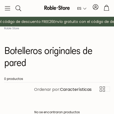
Cuenta
Car
ES
Buscar
l código de descuento FREE26
Envío gratuito con el código de d
Roble Store
Botelleros originales de
pared
o
Aparadores
Consola
0 productos
Ordenar por:
Características
Armarios
Mesitas de 
Percheros
Muebles auxi
No se encontraron productos