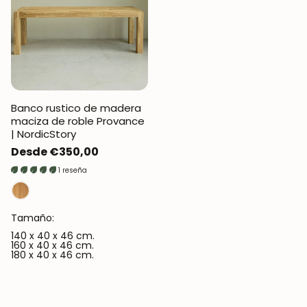
Banco rustico de madera
maciza de roble Provance
| NordicStory
Precio
Desde €350,00
regular
1 reseña
Tamaño:
140 x 40 x 46 cm.
160 x 40 x 46 cm.
180 x 40 x 46 cm.