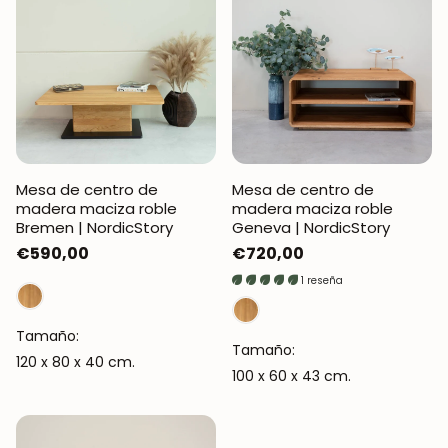
Mesa de centro de
Mesa de centro de
madera maciza roble
madera maciza roble
Bremen | NordicStory
Geneva | NordicStory
Precio
€590,00
Precio
€720,00
regular
regular
1 reseña
Tamaño:
Tamaño:
120 x 80 x 40 cm.
100 x 60 x 43 cm.