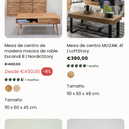
Mesa de centro de
Mesa de centro MOZAIK 41
madera maciza de roble
| LoftStory
Escandi 8 | NordicStory
Precio
€390,00
€490,00
Percheros
Muebles auxi
regular
1 reseña
Precio regular
Desde €450,00
-8%
Precio de venta
7 reseñas
Tamaño:
110 x 60 x 48 cm.
Tamaño:
110 x 60 x 45 cm.