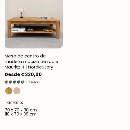
Mesa de centro de
madera maciza de roble
Mauritz 4 | NordicStory
Precio
Desde €330,00
regular
6 reseñas
Tamaño:
70 x 70 x 38 cm.
110 x 70 x 38 cm.