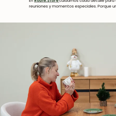
En
Roble.Store
cuidamos cada detalle para q
reuniones y momentos especiales. Porque un