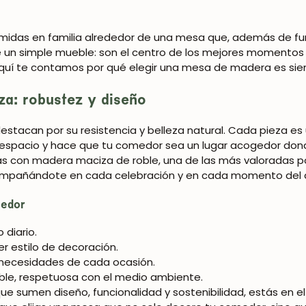
Oxford NordicStory
idas en familia alrededor de una mesa que, además de fun
Mauritz NordicStory
un simple mueble: son el centro de los mejores momentos
quí te contamos por qué elegir una mesa de madera es sie
Milan NordicStory
a: robustez y diseño
Moritz NordicStory
Regal NordicStory
estacan por su resistencia y belleza natural. Cada pieza es 
al espacio y hace que tu comedor sea un lugar acogedor don
Runa NordicStory
as con
madera maciza de roble
, una de las más valoradas p
compañándote en cada celebración y en cada momento del d
Mozaik LoftStory
medor
Montenegro LoftStory
 diario.
r estilo de decoración.
s necesidades de cada ocasión.
ble, respetuosa con el medio ambiente.
ue sumen diseño, funcionalidad y sostenibilidad, estás en e