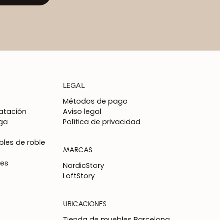
LEGAL
Métodos de pago
atación
Aviso legal
ga
Política de privacidad
les de roble
MARCAS
nes
NordicStory
LoftStory
UBICACIONES
Tienda de muebles Barcelona