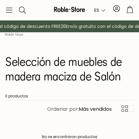
Cuenta
Car
ES
Buscar
el código de descuento FREE26
Envío gratuito con el código de d
Roble Store
Selección de muebles de
madera maciza de Salón
o
Aparadores
Consola
0 productos
Ordenar por:
Más vendidos
Armarios
Mesitas de 
Percheros
Muebles auxi
No se encontraron productos