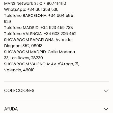
MANS Network SL CIF B67414110
WhatsApp: +34 661 358 536
Teléfono BARCELONA: +34 664 585
929
Teléfono MADRID: +34 623 459 738
Teléfono VALENCIA: +34 603 206 452
SHOWROOM BARCELONA: Avenida
Diagonal 352, 08013
SHOWROOM MADRID: Calle Modena
33, Las Rozas, 28230
SHOWROOM VALENCIA: Av. d'Arago, 21,
Valencia, 46010
COLECCIONES
Mesas de madera
Mesas de comedor
AYUDA
Mesas extensibles