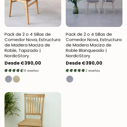
Pack de 2 o 4 Sillas de
Pack de 2 o 4 Sillas de
Comedor Nova, Estructura
Comedor Nova, Estructura
de Madera Maciza de
de Madera Maciza de
Roble, Tapizado |
Roble Blanqueado |
NordicStory
NordicStory
Precio
Desde €390,00
Precio
Desde €390,00
regular
regular
8 reseñas
2 reseñas