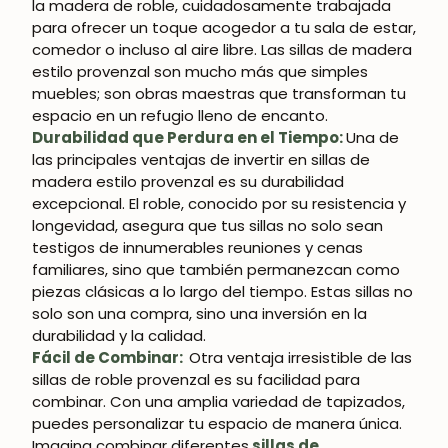
la madera de roble, cuidadosamente trabajada
para ofrecer un toque acogedor a tu sala de estar,
comedor o incluso al aire libre. Las sillas de madera
estilo provenzal son mucho más que simples
muebles; son obras maestras que transforman tu
espacio en un refugio lleno de encanto.
Durabilidad que Perdura en el Tiempo:
Una de
las principales ventajas de invertir en sillas de
madera estilo provenzal es su durabilidad
excepcional. El roble, conocido por su resistencia y
longevidad, asegura que tus sillas no solo sean
testigos de innumerables reuniones y cenas
familiares, sino que también permanezcan como
¡SE PARTE DE NUESTRA
piezas clásicas a lo largo del tiempo. Estas sillas no
solo son una compra, sino una inversión en la
COMUNIDAD!
durabilidad y la calidad.
Fácil de Combinar:
Otra ventaja irresistible de las
Suscríbete y consigue un 5% de descuento
sillas de roble provenzal es su facilidad para
en tu primera compra.
combinar. Con una amplia variedad de tapizados,
puedes personalizar tu espacio de manera única.
Imagina combinar diferentes
sillas de