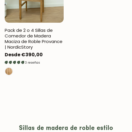
Pack de 2 o 4 Sillas de
Comedor de Madera
Maciza de Roble Provance
| NordicStory
Precio
Desde €390,00
regular
3 reseñas
Sillas de madera de roble estilo