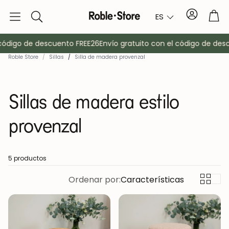
Cuenta
Car
ES
Buscar
ódigo de descuento FREE26
Envío gratuito con el código de descu
Roble Store
/
Sillas
/
Silla de madera provenzal
Sillas de madera estilo
provenzal
o
Aparadores
Consola
5 productos
Ordenar por:
Características
Armarios
Mesitas de 
Percheros
Muebles auxi