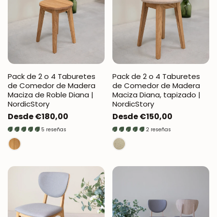
Pack de 2 o 4 Taburetes
Pack de 2 o 4 Taburetes
de Comedor de Madera
de Comedor de Madera
Maciza de Roble Diana |
Maciza Diana, tapizado |
NordicStory
NordicStory
Precio
Desde €180,00
Precio
Desde €150,00
regular
regular
5 reseñas
2 reseñas