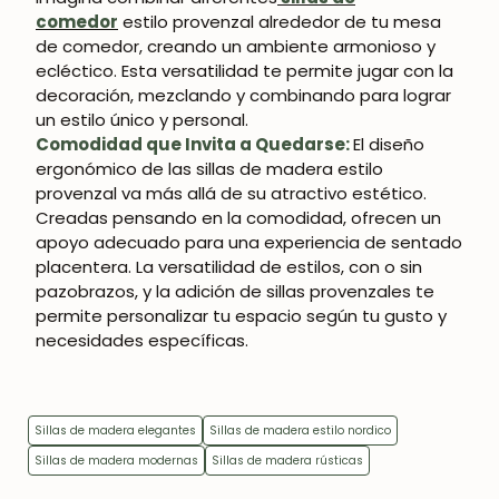
comedor
estilo provenzal alrededor de tu mesa
de comedor, creando un ambiente armonioso y
SUSCRIBIRME
ecléctico. Esta versatilidad te permite jugar con la
decoración, mezclando y combinando para lograr
un estilo único y personal.
Comodidad que Invita a Quedarse:
El diseño
ergonómico de las sillas de madera estilo
provenzal va más allá de su atractivo estético.
Creadas pensando en la comodidad, ofrecen un
apoyo adecuado para una experiencia de sentado
placentera. La versatilidad de estilos, con o sin
pazobrazos, y la adición de sillas provenzales te
permite personalizar tu espacio según tu gusto y
necesidades específicas.
Sillas de madera elegantes
Sillas de madera estilo nordico
Sillas de madera modernas
Sillas de madera rústicas