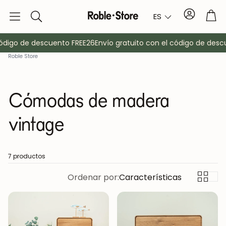
Cuenta
Car
ES
Buscar
digo de descuento FREE26
Envío gratuito con el código de descu
Roble Store
Cómodas de madera
vintage
o
Aparadores
Consola
7 productos
Ordenar por:
Características
Armarios
Mesitas de 
Percheros
Muebles auxi