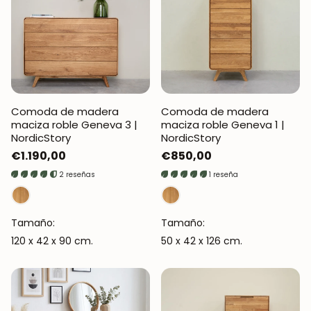
Comoda de madera
Comoda de madera
maciza roble Geneva 3 |
maciza roble Geneva 1 |
NordicStory
NordicStory
Precio
€1.190,00
Precio
€850,00
regular
regular
2 reseñas
1 reseña
Tamaño:
Tamaño:
120 x 42 x 90 cm.
50 x 42 x 126 cm.