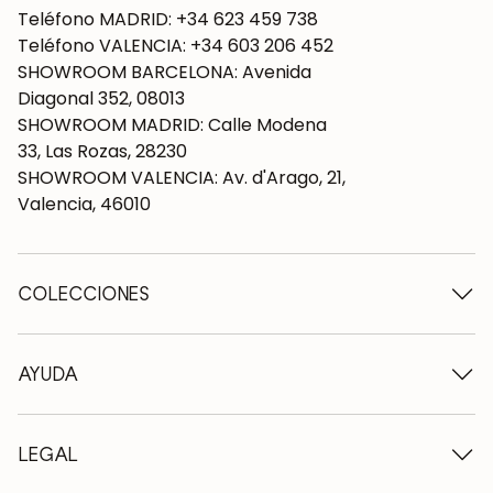
Teléfono MADRID: +34 623 459 738
Teléfono VALENCIA: +34 603 206 452
SHOWROOM BARCELONA: Avenida
Diagonal 352, 08013
SHOWROOM MADRID: Calle Modena
33, Las Rozas, 28230
SHOWROOM VALENCIA: Av. d'Arago, 21,
Valencia, 46010
COLECCIONES
Mesas de madera
Mesas de comedor
AYUDA
Mesas extensibles
Sillas de madera
Quiénes somos
Muebles tv de madera
Condiciones de contratación
LEGAL
Cómodas de madera
Condiciones de entrega
Aparadores de madera
Profesionales
Métodos de pago