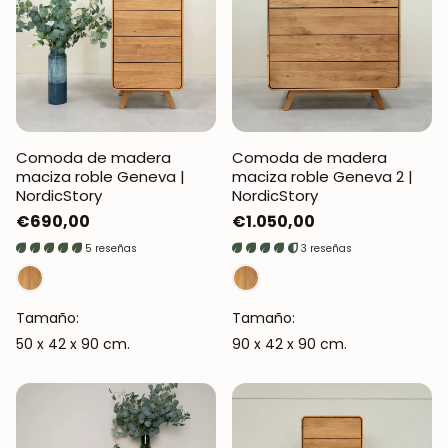
Comoda de madera
Comoda de madera
maciza roble Geneva |
maciza roble Geneva 2 |
NordicStory
NordicStory
Precio
€690,00
Precio
€1.050,00
regular
regular
5 reseñas
3 reseñas
Tamaño:
Tamaño:
50 x 42 x 90 cm.
90 x 42 x 90 cm.