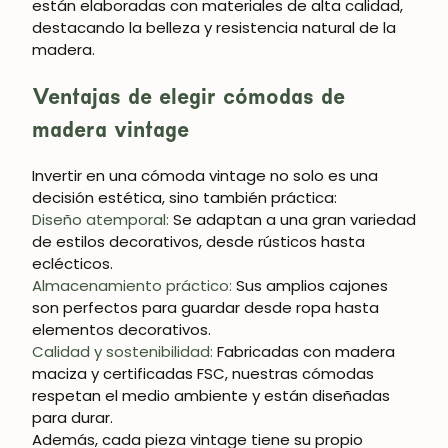
están elaboradas con materiales de alta calidad,
destacando la belleza y resistencia natural de la
madera.
Ventajas de elegir cómodas de
¡SE PARTE DE NUESTRA
madera vintage
COMUNIDAD!
Invertir en una cómoda vintage no solo es una
Suscríbete y consigue un 5% de descuento
decisión estética, sino también práctica:
en tu primera compra.
Diseño atemporal
:
Se adaptan a una gran variedad
de estilos decorativos, desde rústicos hasta
eclécticos.
Almacenamiento práctico
:
Sus amplios cajones
son perfectos para guardar desde ropa hasta
SUSCRIBIRME
elementos decorativos.
Calidad y sostenibilidad
:
Fabricadas con madera
maciza y certificadas FSC, nuestras cómodas
respetan el medio ambiente y están diseñadas
para durar.
Además, cada pieza vintage tiene su propio