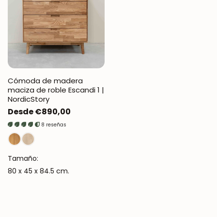
Cómoda de madera
maciza de roble Escandi 1 |
NordicStory
Precio
Desde €890,00
regular
8 reseñas
Tamaño:
80 x 45 x 84.5 cm.