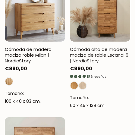
Cómoda de madera
Cómoda alta de madera
maciza roble Milan |
maciza de roble Escandi 6
NordicStory
| NordicStory
Precio
€890,00
Precio
€990,00
regular
regular
6 reseñas
Tamaño:
Tamaño:
100 x 40 x 83 cm.
60 x 45 x 139 cm.