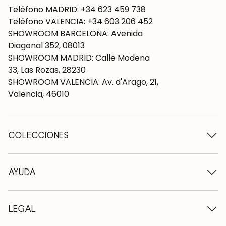
Teléfono MADRID: +34 623 459 738
Teléfono VALENCIA: +34 603 206 452
SHOWROOM BARCELONA: Avenida
Diagonal 352, 08013
SHOWROOM MADRID: Calle Modena
33, Las Rozas, 28230
SHOWROOM VALENCIA: Av. d'Arago, 21,
Valencia, 46010
COLECCIONES
Mesas de madera
Mesas de comedor
AYUDA
Mesas extensibles
Sillas de madera
Quiénes somos
Muebles tv de madera
Condiciones de contratación
LEGAL
Cómodas de madera
Condiciones de entrega
Aparadores de madera
Profesionales
Métodos de pago