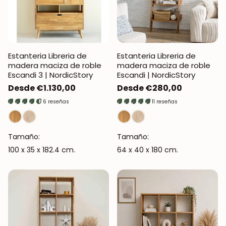
Estanteria Libreria de
Estanteria Libreria de
madera maciza de roble
madera maciza de roble
Escandi 3 | NordicStory
Escandi | NordicStory
Precio
Desde €1.130,00
Precio
Desde €280,00
regular
regular
6 reseñas
11 reseñas
Tamaño:
Tamaño:
100 x 35 x 182.4 cm.
64 x 40 x 180 cm.