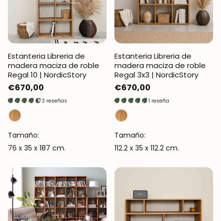
Estanteria Libreria de
Estanteria Libreria de
madera maciza de roble
madera maciza de roble
Regal 10 | NordicStory
Regal 3x3 | NordicStory
Precio
€670,00
Precio
€670,00
regular
regular
3 reseñas
1 reseña
Tamaño:
Tamaño:
76 x 35 x 187 cm.
112.2 x 35 x 112.2 cm.