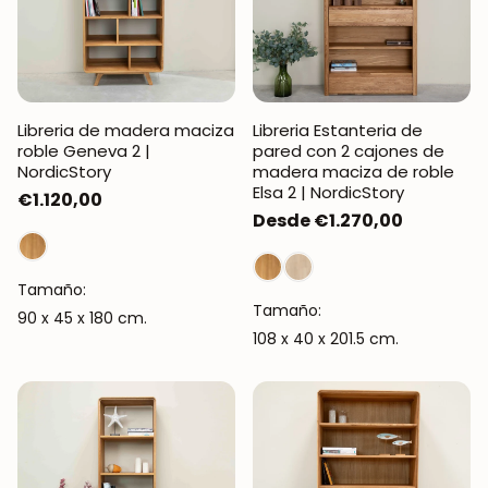
Libreria de madera maciza
Libreria Estanteria de
roble Geneva 2 |
pared con 2 cajones de
NordicStory
madera maciza de roble
Elsa 2 | NordicStory
Precio
€1.120,00
Precio
Desde €1.270,00
regular
regular
Tamaño:
Tamaño:
90 x 45 x 180 cm.
108 x 40 x 201.5 cm.