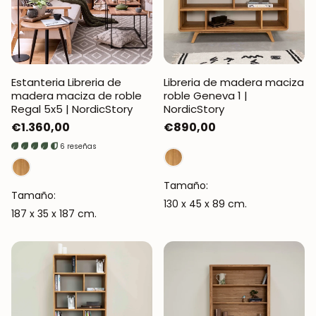
Estanteria Libreria de
Libreria de madera maciza
madera maciza de roble
roble Geneva 1 |
Regal 5x5 | NordicStory
NordicStory
Precio
€1.360,00
Precio
€890,00
regular
regular
6 reseñas
Tamaño:
Tamaño:
130 x 45 x 89 cm.
187 x 35 x 187 cm.