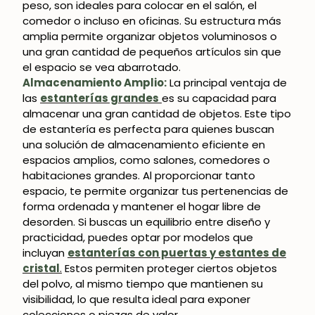
peso, son ideales para colocar en el salón, el
comedor o incluso en oficinas. Su estructura más
amplia permite organizar objetos voluminosos o
una gran cantidad de pequeños artículos sin que
el espacio se vea abarrotado.
Almacenamiento Amplio:
La principal ventaja de
las
estanterías grandes
es su capacidad para
almacenar una gran cantidad de objetos. Este tipo
de estantería es perfecta para quienes buscan
una solución de almacenamiento eficiente en
espacios amplios, como salones, comedores o
habitaciones grandes. Al proporcionar tanto
espacio, te permite organizar tus pertenencias de
forma ordenada y mantener el hogar libre de
desorden. Si buscas un equilibrio entre diseño y
¡SE PARTE DE NUESTRA
practicidad, puedes optar por modelos que
COMUNIDAD!
incluyan
estanterías con puertas y estantes de
cristal
.
Estos permiten proteger ciertos objetos
del polvo, al mismo tiempo que mantienen su
Suscríbete y consigue un 5% de descuento
visibilidad, lo que resulta ideal para exponer
en tu primera compra.
colecciones o piezas de valor.