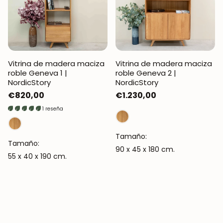
Vitrina de madera maciza
Vitrina de madera maciza
roble Geneva 1 |
roble Geneva 2 |
NordicStory
NordicStory
Precio
€820,00
Precio
€1.230,00
regular
regular
1 reseña
Tamaño:
Tamaño:
90 x 45 x 180 cm.
55 x 40 x 190 cm.