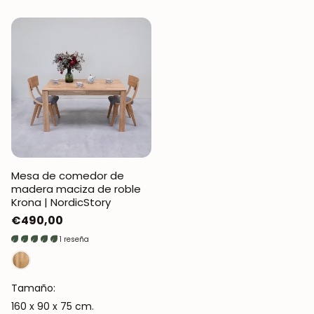
Mesa de comedor de
madera maciza de roble
Krona | NordicStory
Precio
€490,00
regular
1 reseña
Tamaño:
160 x 90 x 75 cm.