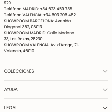
929
Teléfono MADRID: +34 623 459 738
Teléfono VALENCIA: +34 603 206 452
SHOWROOM BARCELONA: Avenida
Diagonal 352, 08013
SHOWROOM MADRID: Calle Modena
33, Las Rozas, 28230
SHOWROOM VALENCIA: Av. d'Arago, 21,
Valencia, 46010
COLECCIONES
Mesas de madera
Mesas de comedor
AYUDA
Mesas extensibles
Sillas de madera
Quiénes somos
Muebles tv de madera
Condiciones de contratación
LEGAL
Cómodas de madera
Condiciones de entrega