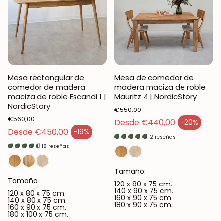
Mesa rectangular de
Mesa de comedor de
comedor de madera
madera maciza de roble
maciza de roble Escandi 1 |
Mauritz 4 | NordicStory
NordicStory
€550,00
€560,00
Precio regular
Desde €440,00
-20%
Precio de venta
Precio regular
Desde €450,00
-19%
Precio de venta
12 reseñas
18 reseñas
Tamaño:
Tamaño:
120 x 80 x 75 cm.
140 x 90 x 75 cm.
120 x 80 x 75 cm.
160 x 90 x 75 cm.
140 x 80 x 75 cm.
180 x 90 x 75 cm.
160 x 90 x 75 cm.
180 x 100 x 75 cm.