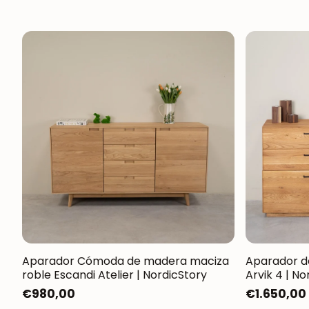
Aparador Cómoda de madera maciza
Aparador d
roble Escandi Atelier | NordicStory
Arvik 4 | No
Precio
€980,00
Precio
€1.650,00