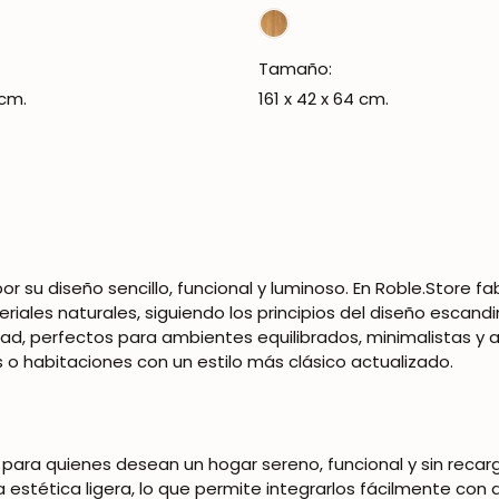
regular
Tamaño:
 cm.
161 x 42 x 64 cm.
por su diseño sencillo, funcional y luminoso. En Roble.Store
iales naturales, siguiendo los principios del diseño escandi
¡SE PARTE DE NUESTRA COMUNIDAD!
ad, perfectos para ambientes equilibrados, minimalistas y
 o habitaciones con un estilo más clásico actualizado.
Suscríbete y consigue un 5% de descuento en tu
primera compra.
ara quienes desean un hogar sereno, funcional y sin recar
stética ligera, lo que permite integrarlos fácilmente con di