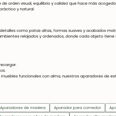
e orden visual, equilibrio y calidez que hace más acogedor 
SUSCRIBIRME
práctico y natural.
detalles como patas altas, formas suaves y acabados mate q
ambientes relajados y ordenados, donde cada objeto tiene su
recargar.
os.
 muebles funcionales con alma, nuestros aparadores de esti
Aparadores de madera
Aparador para comedor
Apa