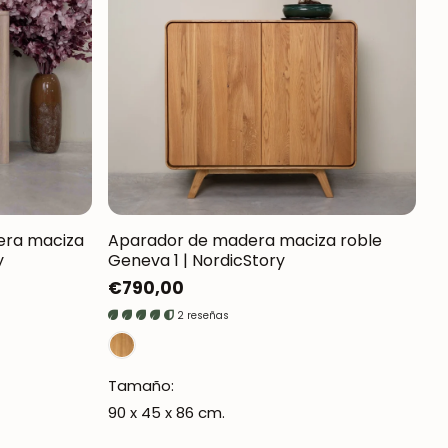
ra maciza
Aparador de madera maciza roble
y
Geneva 1 | NordicStory
Precio
€790,00
regular
2 reseñas
Tamaño:
90 x 45 x 86 cm.