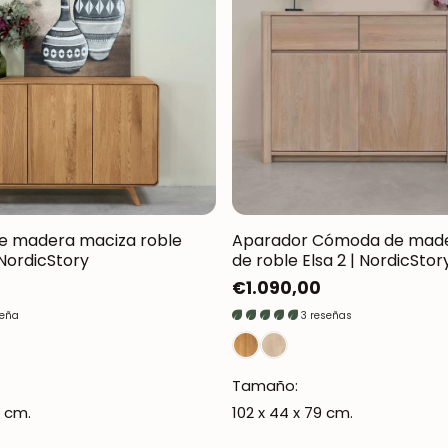
Oxford NordicStory
Mauritz NordicStory
Milan NordicStory
Moritz NordicStory
Regal NordicStory
Runa NordicStory
e madera maciza roble
Aparador Cómoda de made
NordicStory
de roble Elsa 2 | NordicStor
Mozaik LoftStory
Precio
€1.090,00
regular
Montenegro LoftStory
seña
3 reseñas
Tamaño:
6 cm.
102 x 44 x 79 cm.