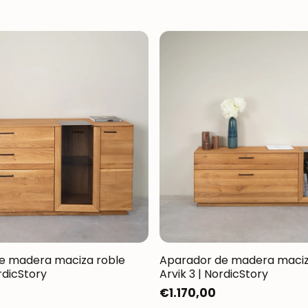
e madera maciza roble
Aparador de madera maciz
rdicStory
Arvik 3 | NordicStory
Precio
€1.170,00