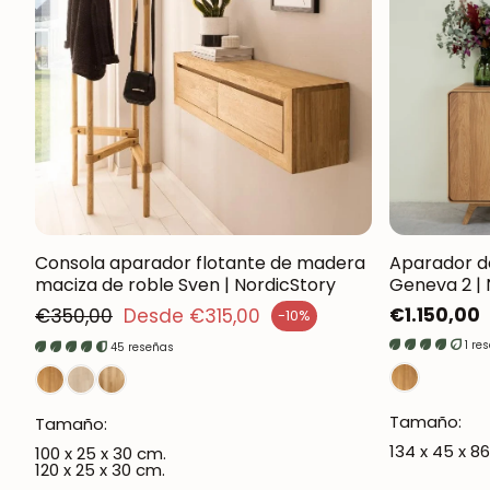
Consola aparador flotante de madera
Aparador d
maciza de roble Sven | NordicStory
Geneva 2 | 
Precio regular
Precio
€1.150,00
€350,00
Desde €315,00
-10%
cio de venta
regular
1 re
45 reseñas
Tamaño:
Tamaño:
134 x 45 x 8
100 x 25 x 30 cm.
120 x 25 x 30 cm.