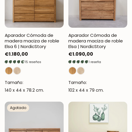
Aparador Cómoda de
Aparador Cómoda de
madera maciza de roble
madera maciza de roble
Elsa 6 | NordicStory
Elsa | NordicStory
Precio
€1.180,00
Precio
€1.090,00
regular
regular
15 reseñas
1 reseña
Tamaño:
Tamaño:
140 x 44 x 78.2 cm.
102 x 44 x 79 cm.
Agotado