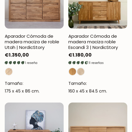
Aparador Cómoda de
Aparador Cómoda de
madera maciza de roble
madera maciza roble
Utah | NordicStory
Escandi 3 | NordicStory
Precio
€1.350,00
Precio
€1.180,00
regular
regular
1 reseña
11 reseñas
Tamaño:
Tamaño:
175 x 45 x 86 cm.
160 x 45 x 84.5 cm.