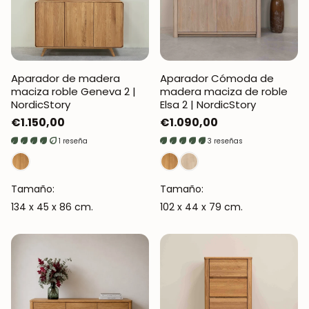
Aparador de madera
Aparador Cómoda de
maciza roble Geneva 2 |
madera maciza de roble
NordicStory
Elsa 2 | NordicStory
Precio
€1.150,00
Precio
€1.090,00
regular
regular
1 reseña
3 reseñas
Tamaño:
Tamaño:
134 x 45 x 86 cm.
102 x 44 x 79 cm.