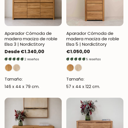
Aparador Cómoda de
Aparador Cómoda de
madera maciza de roble
madera maciza de roble
Elsa 3 | NordicStory
Elsa 5 | NordicStory
Precio
Desde €1.340,00
Precio
€1.050,00
regular
regular
2 reseñas
5 reseñas
Tamaño:
Tamaño:
146 x 44 x 79 cm.
57 x 44 x 122 cm.