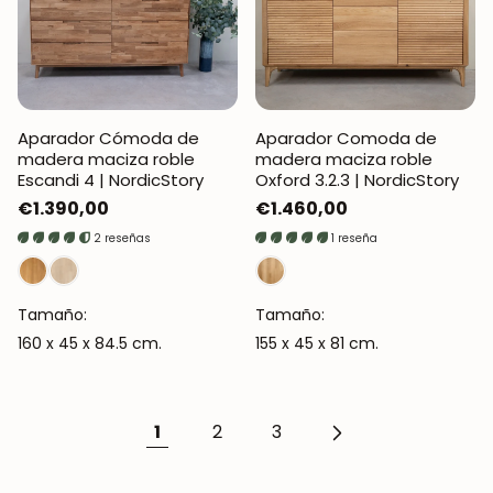
Aparador Cómoda de
Aparador Comoda de
madera maciza roble
madera maciza roble
Escandi 4 | NordicStory
Oxford 3.2.3 | NordicStory
Precio
€1.390,00
Precio
€1.460,00
regular
regular
2 reseñas
1 reseña
Tamaño:
Tamaño:
160 x 45 x 84.5 cm.
155 x 45 x 81 cm.
1
2
3
¡SE PARTE DE NUESTRA
COMUNIDAD!