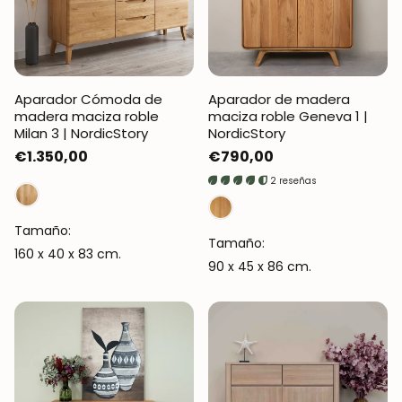
Aparador Cómoda de
Aparador de madera
madera maciza roble
maciza roble Geneva 1 |
Milan 3 | NordicStory
NordicStory
Precio
€1.350,00
Precio
€790,00
regular
regular
2 reseñas
Tamaño:
Tamaño:
160 x 40 x 83 cm.
90 x 45 x 86 cm.